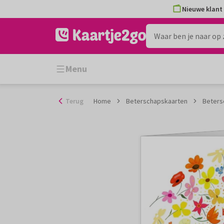
Ga
Nieuwe klant 
naar
de
inhoud
Menu
Terug
Home
Beterschapskaarten
Beters