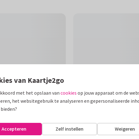
kies van Kaartje2go
akkoord met het opslaan van
cookies
op jouw apparaat om de webs
eren, het websitegebruik te analyseren en gepersonaliseerde inh
F
 bieden?
avertjes en wenst de zieke
.
Accepteren
Zelf instellen
Weigeren