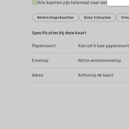
Alle kaarten zijn helemaal naar wens aan te p
Beterschapskaarten
Enny Schouten
Vro
Specificaties bij deze kaart
Papiersoort:
Kies uit 6 luxe papiersoor
Envelop:
Witte vensterenvelop
Adres:
Achterop de kaart