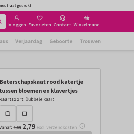
neutraal gedrukt
Inloggen
Favorieten
Contact
Winkelmand
aus
Verjaardag
Geboorte
Trouwen
Beterschapskaat rood katertje
tussen bloemen en klavertjes
Vanaf:
€ 2,79
excl. verzendkosten
Kaartsoort
:
Dubbele kaart
2,79
Vanaf
:
excl. verzendkosten
2,89