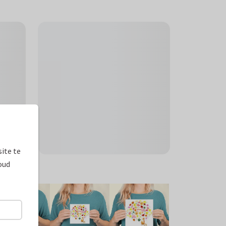
ite te
oud
ormaten