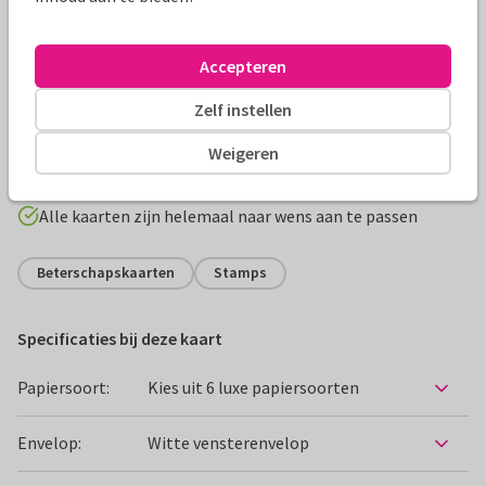
Accepteren
Productinformatie
Soms wil je iemand laten weten dat je er gewoon bent,
Zelf instellen
wanneer dat nodig is. Je kan het laten weten met een
Weigeren
kaartje, nu wachten op dat telefoontje!
Alle kaarten zijn helemaal naar wens aan te passen
Beterschapskaarten
Stamps
Specificaties bij deze kaart
Papiersoort:
Kies uit 6 luxe papiersoorten
Envelop:
Witte vensterenvelop