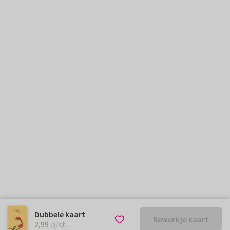
Dubbele kaart
Bewerk je kaart
€ 2,99
p/st.
2,99
p/st.