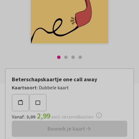
Beterschapskaartje one call away
Vanaf:
€ 2,99
excl. verzendkosten
Kaartsoort
:
Dubbele kaart
2,99
Vanaf
:
3,09
excl. verzendkosten
Bewerk je kaart