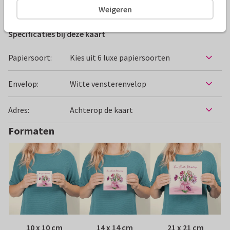
Beterschapskaarten
Geertje Burgers
Vrouw
Zieken
Weigeren
Specificaties bij deze kaart
Papiersoort:
Kies uit 6 luxe papiersoorten
Envelop:
Witte vensterenvelop
Adres:
Achterop de kaart
Formaten
10 x 10 cm
14 x 14 cm
21 x 21 cm