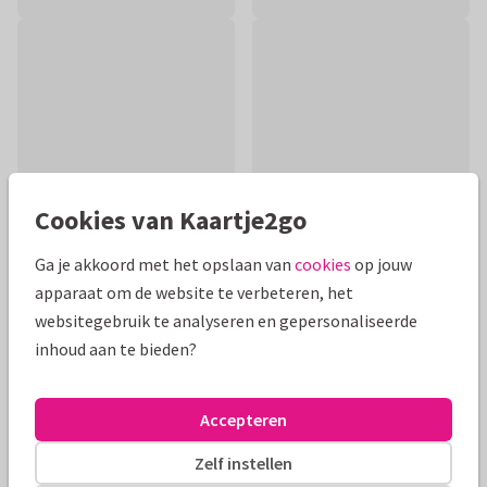
Cookies van Kaartje2go
Ga je akkoord met het opslaan van
cookies
op jouw
apparaat om de website te verbeteren, het
Productinformatie
websitegebruik te analyseren en gepersonaliseerde
inhoud aan te bieden?
Beterschap met mooie gekleurde tulpen in een tulpenvaas
gemaakt in aquarel.
Accepteren
Alle kaarten zijn helemaal naar wens aan te passen
Zelf instellen