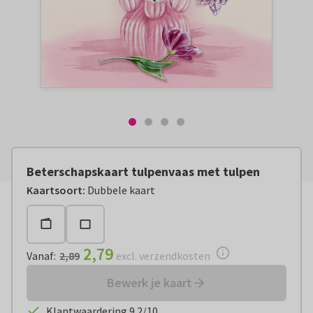
Beterschapskaart tulpenvaas met tulpen
Vanaf:
€ 2,79
excl. verzendkosten
Kaartsoort
:
Dubbele kaart
2,79
Vanaf
:
2,89
excl. verzendkosten
Bewerk je kaart
Klantwaardering 9.2/10