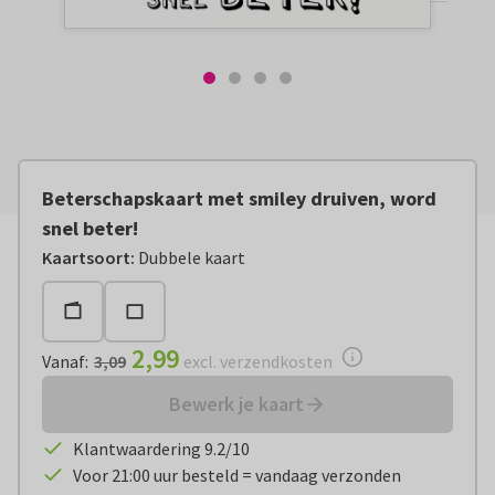
Beterschapskaart met smiley druiven, word
snel beter!
Vanaf:
€ 2,99
excl. verzendkosten
Kaartsoort
:
Dubbele kaart
2,99
Vanaf
:
3,09
excl. verzendkosten
Bewerk je kaart
Klantwaardering 9.2/10
Voor 21:00 uur besteld = vandaag verzonden