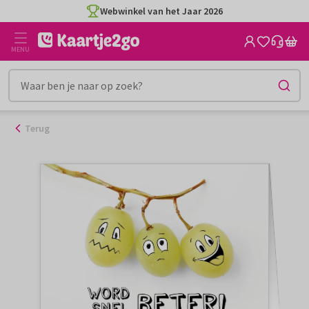
Ga
Webwinkel van het Jaar 2026
naar
de
MENU
inhoud
Terug