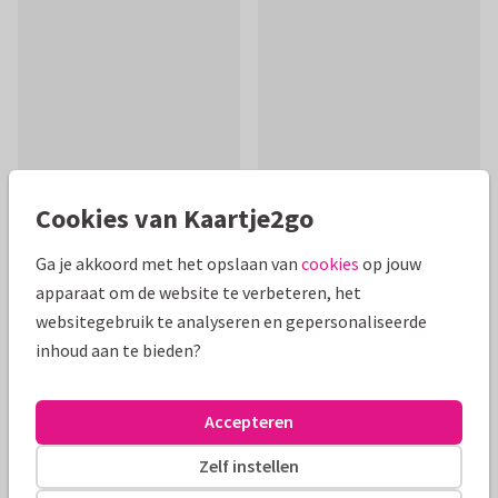
Cookies van Kaartje2go
Ga je akkoord met het opslaan van
cookies
op jouw
Productinformatie
apparaat om de website te verbeteren, het
websitegebruik te analyseren en gepersonaliseerde
Grappige beterschapskaart met drie druiven met gezichtjes
inhoud aan te bieden?
die steeds blijer worden. Voor positief herstel. Word snel
beter!
Accepteren
Alle kaarten zijn helemaal naar wens aan te passen
Zelf instellen
Beterschapskaarten
manondesign
Man
Humor