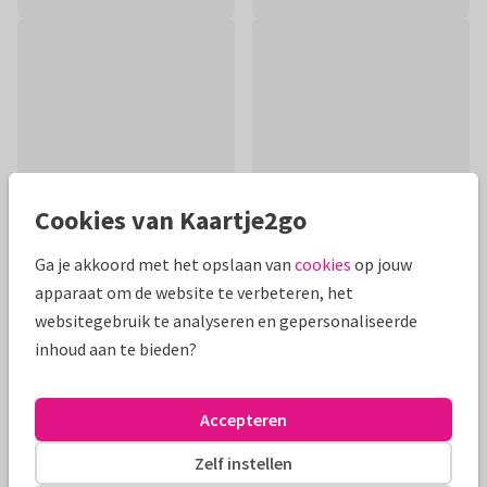
Cookies van Kaartje2go
Ga je akkoord met het opslaan van
cookies
op jouw
apparaat om de website te verbeteren, het
Productinformatie
websitegebruik te analyseren en gepersonaliseerde
inhoud aan te bieden?
Stuur deze trendy kaart om iemand veel beterschap te
wensen. De tekst binnenin kun je verplaatsen of verwijderen.
Accepteren
Alle kaarten zijn helemaal naar wens aan te passen
Zelf instellen