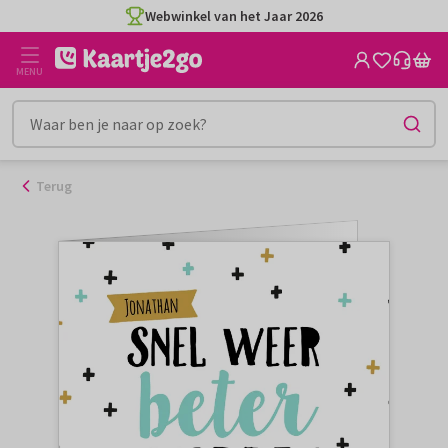
Ga
Webwinkel van het Jaar 2026
naar
de
MENU
inhoud
Terug