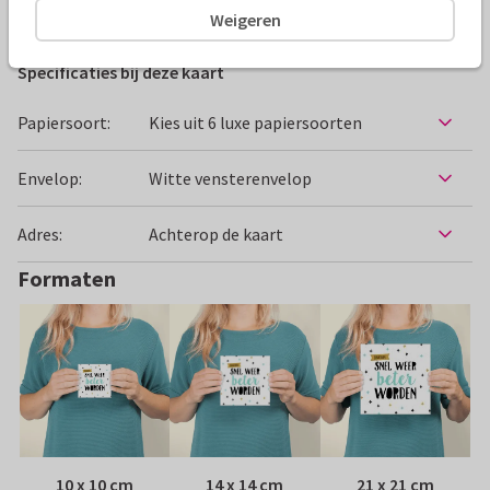
Beterschapskaarten
Papercute
Man
Vrouw
Weigeren
Specificaties bij deze kaart
Papiersoort:
Kies uit 6 luxe papiersoorten
Envelop:
Witte vensterenvelop
Adres:
Achterop de kaart
Formaten
10 x 10 cm
14 x 14 cm
21 x 21 cm