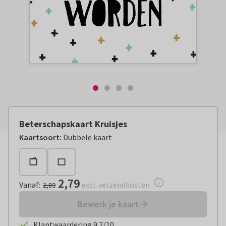
Beterschapskaart Kruisjes
Vanaf:
€ 2,79
excl. verzendkosten
Kaartsoort
:
Dubbele kaart
2,79
Vanaf
:
excl. verzendkosten
2,89
Bewerk je kaart
Klantwaardering 9.2/10