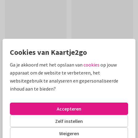
Cookies van Kaartje2go
Ga je akkoord met het opslaan van
cookies
op jouw
Productinformatie
apparaat om de website te verbeteren, het
Lieve beterschapskaart met de tekst heel veel beterschap in
websitegebruik te analyseren en gepersonaliseerde
handletteringstijl met hartjes
inhoud aan te bieden?
Alle kaarten zijn helemaal naar wens aan te passen
Accepteren
Beterschapskaarten
Eefcards
Zelf instellen
Weigeren