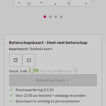
Beterschapskaart - Heel veel beterschap
Vanaf:
€ 2,99
excl. verzendkosten
Kaartsoort
:
Dubbele kaart
2,99
Vanaf
:
3,09
excl. verzendkosten
Bewerk je kaart
Klantwaardering 9.2/10
Voor 21:00 uur besteld = vandaag verzonden
Deze kaart is volledig te personaliseren