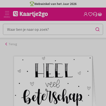
Ga
Webwinkel van het Jaar 2026
naar
de
MENU
inhoud
Terug