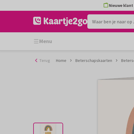
Ga
Nieuwe klant 
naar
de
inhoud
Menu
Terug
Home
Beterschapskaarten
Beters