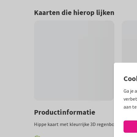
Kaarten die hierop lijken
Coo
Ga je 
verbet
aan te
Productinformatie
Hippe kaart met kleurrijke 3D regenboog en teks