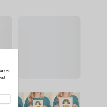
ite te
oud
ormaten