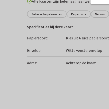
Alle kaarten zijn helemaal naar wens aan te p
Beterschapskaarten
Papercute
Vrouw
Specificaties bij deze kaart
Papiersoort:
Kies uit 6 luxe papiersoor
Envelop:
Witte vensterenvelop
Adres:
Achterop de kaart