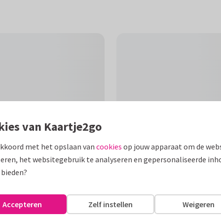
kies van Kaartje2go
akkoord met het opslaan van
cookies
op jouw apparaat om de webs
eren, het websitegebruik te analyseren en gepersonaliseerde inh
 bieden?
F
t om iemand op te beuren.
Accepteren
Zelf instellen
Weigeren