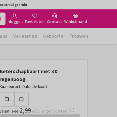
neutraal gedrukt
Inloggen
Favorieten
Contact
Winkelmand
aus
Verjaardag
Geboorte
Trouwen
Beterschapkaart met 3D
regenboog
Vanaf:
€ 2,99
excl. verzendkosten
Kaartsoort
:
Dubbele kaart
2,99
Vanaf
:
excl. verzendkosten
3,09