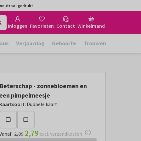
neutraal gedrukt
Inloggen
Favorieten
Contact
Winkelmand
aus
Verjaardag
Geboorte
Trouwen
Beterschap - zonnebloemen en
een pimpelmeesje
Vanaf:
€ 2,79
excl. verzendkosten
Kaartsoort
:
Dubbele kaart
2,79
Vanaf
:
2,89
excl. verzendkosten