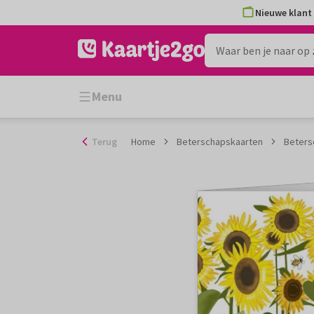
Ga
Nieuwe klant 
naar
de
inhoud
Menu
Terug
Home
Beterschapskaarten
Beters