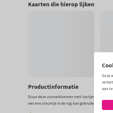
Kaarten die hierop lijken
Coo
Ga je 
verbet
Productinformatie
aan te
Stuur deze zonnebloemen met hartjes en een pi
wel een steuntje in de rug kan gebruiken. Bijpas