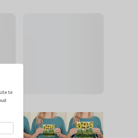
ite te
oud
ormaten