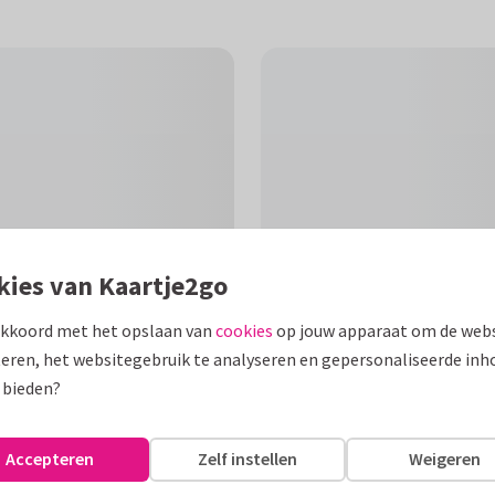
kies van Kaartje2go
akkoord met het opslaan van
cookies
op jouw apparaat om de webs
eren, het websitegebruik te analyseren en gepersonaliseerde inh
F
 bieden?
mpelmeesje naar iemand die
sende binnenkant.
Accepteren
Zelf instellen
Weigeren