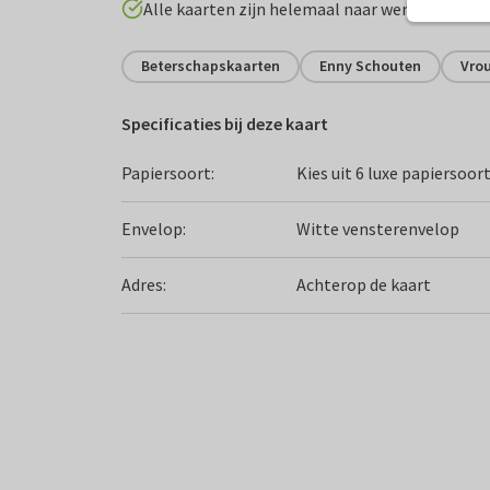
Alle kaarten zijn helemaal naar wens aan te p
Beterschapskaarten
Enny Schouten
Vro
Specificaties bij deze kaart
Papiersoort:
Kies uit 6 luxe papiersoor
Envelop:
Witte vensterenvelop
Adres:
Achterop de kaart