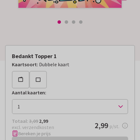
Bedankt Topper 1
Kaartsoort
:
Dubbele kaart
Aantal kaarten
:
Totaal:
€ 2,99
Totaal:
3,09
2,99
€ 2,99
2,99
per stuk
p/st.
excl. verzendkosten
Bereken je prijs