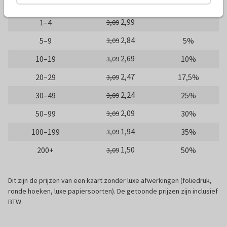
Gratis
Proefdruk
0,49
2,99
1–4
3,09
2,84
5–9
5%
3,09
2,69
10–19
10%
3,09
2,47
20–29
17,5%
3,09
2,24
30–49
25%
3,09
2,09
50–99
30%
3,09
1,94
100–199
35%
3,09
1,50
200+
50%
3,09
Dit zijn de prijzen van een kaart zonder luxe afwerkingen (foliedruk,
ronde hoeken, luxe papiersoorten). De getoonde prijzen zijn inclusief
BTW.