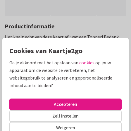
Productinformatie
Het knalt echt van deze kaart af: wat een Topper! Bedank
degene op wie jij Super Trots bent! Knallende tekst met
Cookies van Kaartje2go
goud en glitter (geen folie).
Ga je akkoord met het opslaan van
cookies
op jouw
Alle kaarten zijn helemaal naar wens aan te passen
apparaat om de website te verbeteren, het
websitegebruik te analyseren en gepersonaliseerde
Bedankkaartjes
Creagaat
inhoud aan te bieden?
Formaten en prijzen
Accepteren
10 x 15 cm
15 x 21 cm
21 x 30 cm
Zelf instellen
Aantal
Prijs p/s
Korting
Weigeren