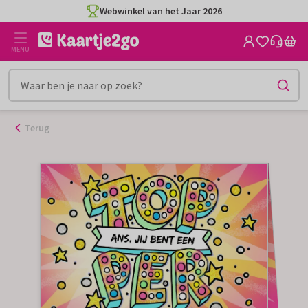
Ga
Webwinkel van het Jaar 2026
naar
de
MENU
inhoud
Terug