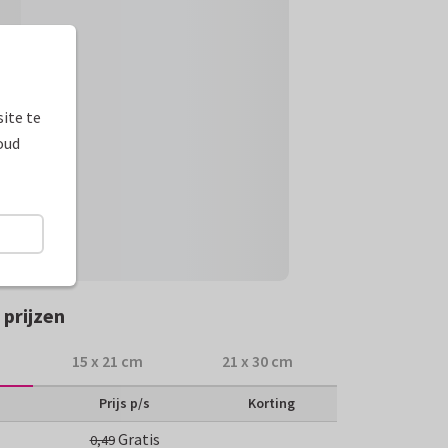
ite te
oud
prijzen
15 x 21 cm
21 x 30 cm
Prijs p/s
Korting
Gratis
0,49