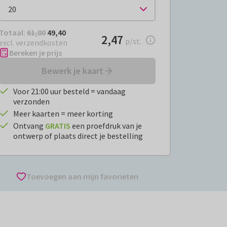
Totaal:
€ 49,40
Totaal:
61,80
49,40
€ 2,47
2,47
per stuk
p/st.
excl. verzendkosten
Bereken je prijs
Bewerk je kaart
Voor 21:00 uur besteld = vandaag
verzonden
Meer kaarten = meer korting
Ontvang
GRATIS
een proefdruk van je
ontwerp of plaats direct je bestelling
Toevoegen aan mijn favorieten