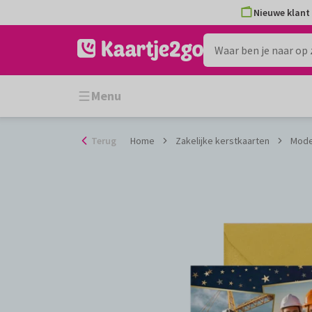
Ga
Nieuwe klant 
naar
de
inhoud
Menu
Terug
Home
Zakelijke kerstkaarten
Moder