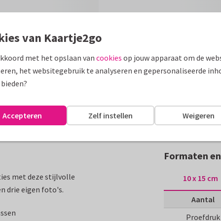
kies van Kaartje2go
akkoord met het opslaan van
cookies
op jouw apparaat om de webs
eren, het websitegebruik te analyseren en gepersonaliseerde inh
 bieden?
Accepteren
Zelf instellen
Weigeren
Formaten en 
ies met deze stijlvolle
10 x 15 cm
 drie eigen foto's.
Aantal
assen
Proefdruk