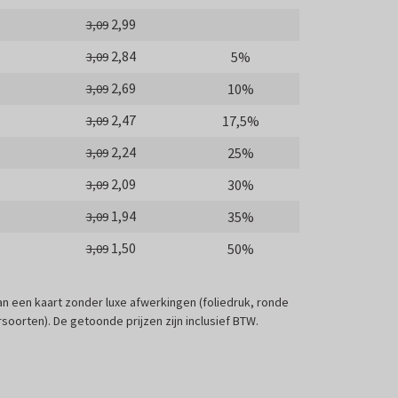
2,99
3,09
2,84
5%
3,09
2,69
10%
3,09
2,47
17,5%
3,09
2,24
25%
3,09
2,09
30%
3,09
1,94
35%
3,09
1,50
50%
3,09
 van een kaart zonder luxe afwerkingen (foliedruk, ronde
soorten). De getoonde prijzen zijn inclusief BTW.