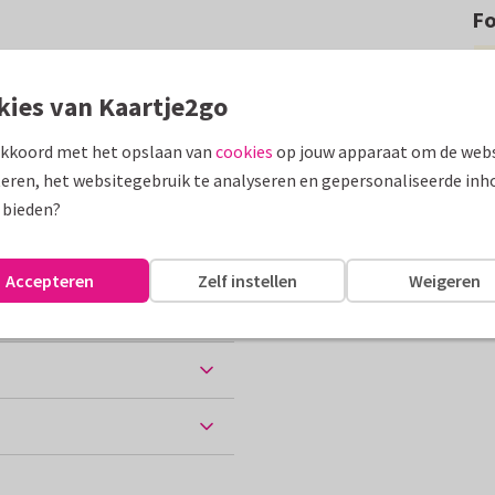
F
feestelijke kaartje met
kies van Kaartje2go
assen
akkoord met het opslaan van
cookies
op jouw apparaat om de webs
eren, het websitegebruik te analyseren en gepersonaliseerde inh
g
Carnaval
 bieden?
Accepteren
Zelf instellen
Weigeren
ten