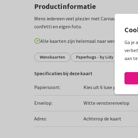
Productinformatie
Wens iedereen veel plezier met Carnaval met dit 
confetti en eigen foto.
Coo
Alle kaarten zijn helemaal naar wens aan te p
Ga je 
verbet
Wenskaarten
Paperhugs - by Lidy
Grappi
aan te
Specificaties bij deze kaart
Papiersoort:
Kies uit 6 luxe papiersoor
Envelop:
Witte vensterenvelop
Adres:
Achterop de kaart