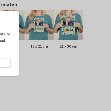
ormaten
ite te
oud
10 x 15 cm
15 x 21 cm
21 x 30 cm