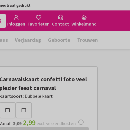
neutraal gedrukt
Inloggen
Favorieten
Contact
Winkelmand
aus
Verjaardag
Geboorte
Trouwen
Carnavalskaart confetti foto veel
plezier feest carnaval
Vanaf:
€ 2,99
excl. verzendkosten
Kaartsoort
:
Dubbele kaart
2,99
Vanaf
:
3,09
excl. verzendkosten