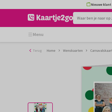
Ga
Nieuwe klant 
naar
de
inhoud
Menu
Terug
Home
Wenskaarten
Carnavalskaart