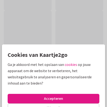
Cookies van Kaartje2go
Ga je akkoord met het opslaan van
cookies
op jouw
apparaat om de website te verbeteren, het
Productinformatie
websitegebruik te analyseren en gepersonaliseerde
inhoud aan te bieden?
Verjaardagskaart met daarop het heelal met planeten, ufo,
raket en sterren om zo de jarige te feliciteren met zijn
verjaardag.
Accepteren