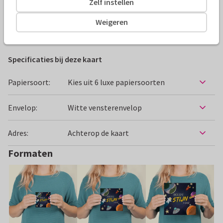
Zelf instellen
Alle kaarten zijn helemaal naar wens aan te passen
Weigeren
Verjaardagskaarten
Jelke van Antwerpen 2
Hip en trend
Specificaties bij deze kaart
Papiersoort:
Kies uit 6 luxe papiersoorten
Envelop:
Witte vensterenvelop
Adres:
Achterop de kaart
Formaten