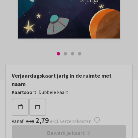
Verjaardagskaart jarig in de ruimte met
naam
Vanaf:
€ 2,79
excl. verzendkosten
Kaartsoort
:
Dubbele kaart
2,79
Vanaf
:
excl. verzendkosten
2,89
Bewerk je kaart