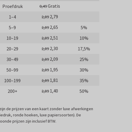
Gratis
Proefdruk
0,49
2,79
1–4
2,89
2,65
5–9
5%
2,89
2,51
10–19
10%
2,89
2,30
20–29
17,5%
2,89
2,09
30–49
25%
2,89
1,95
50–99
30%
2,89
1,81
100–199
35%
2,89
1,40
200+
50%
2,89
 zijn de prijzen van een kaart zonder luxe afwerkingen
liedruk, ronde hoeken, luxe papiersoorten). De
oonde prijzen zijn inclusief BTW.