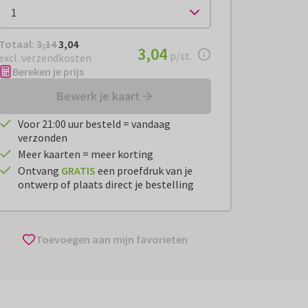
Totaal:
€ 3,04
Totaal:
3,14
3,04
€ 3,04
3,04
per stuk
p/st.
excl. verzendkosten
Bereken je prijs
Bewerk je kaart
Voor 21:00 uur besteld = vandaag
verzonden
Meer kaarten = meer korting
Ontvang
GRATIS
een proefdruk van je
ontwerp of plaats direct je bestelling
Toevoegen aan mijn favorieten