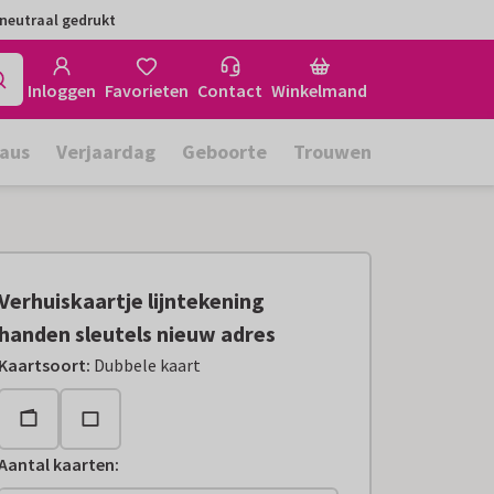
neutraal gedrukt
Inloggen
Favorieten
Contact
Winkelmand
aus
Verjaardag
Geboorte
Trouwen
Verhuiskaartje lijntekening
handen sleutels nieuw adres
Kaartsoort
:
Dubbele kaart
Aantal kaarten
: