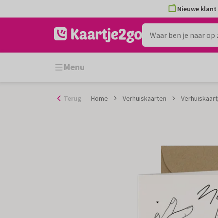
Ga
Nieuwe klant 
naar
de
inhoud
Menu
Terug
Home
Verhuiskaarten
Verhuiskaart