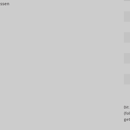
assen
Dit
(fo
get