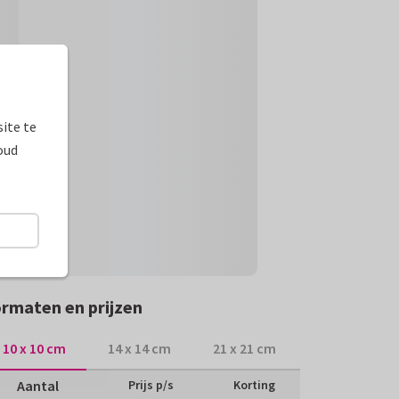
ite te
oud
rmaten en prijzen
10 x 10 cm
14 x 14 cm
21 x 21 cm
Aantal
Prijs p/s
Korting