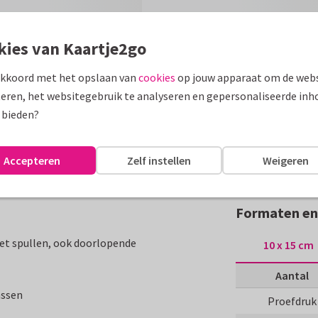
kies van Kaartje2go
akkoord met het opslaan van
cookies
op jouw apparaat om de webs
eren, het websitegebruik te analyseren en gepersonaliseerde inh
 bieden?
Accepteren
Zelf instellen
Weigeren
Formaten en 
met spullen, ook doorlopende
10 x 15 cm
Aantal
assen
Proefdruk