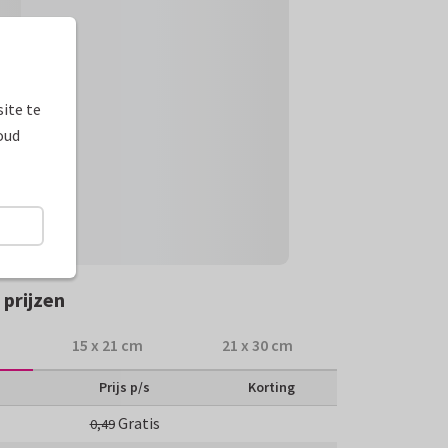
ite te
oud
prijzen
15 x 21 cm
21 x 30 cm
Prijs p/s
Korting
Gratis
0,49