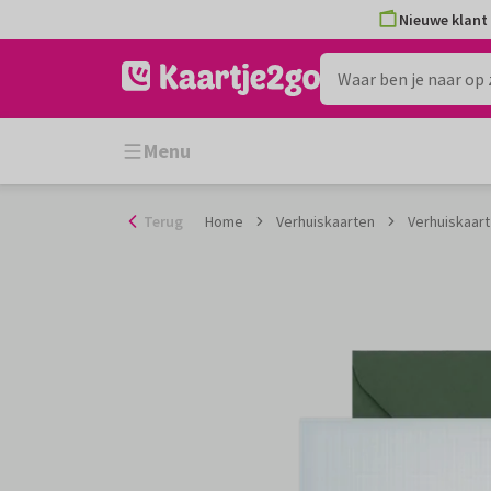
Ga
Nieuwe klant 
naar
de
inhoud
Menu
Terug
Home
Verhuiskaarten
Verhuiskaar