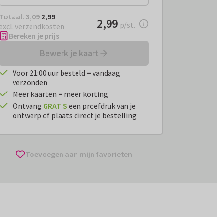
Totaal:
€ 2,99
Totaal:
3,09
2,99
€ 2,99
2,99
per stuk
p/st.
excl. verzendkosten
Bereken je prijs
Bewerk je kaart
Voor 21:00 uur besteld = vandaag
verzonden
Meer kaarten = meer korting
Ontvang
GRATIS
een proefdruk van je
ontwerp of plaats direct je bestelling
Toevoegen aan mijn favorieten