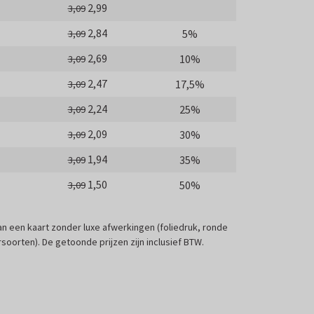
2,99
3,09
2,84
5%
3,09
2,69
10%
3,09
2,47
17,5%
3,09
2,24
25%
3,09
2,09
30%
3,09
1,94
35%
3,09
1,50
50%
3,09
 van een kaart zonder luxe afwerkingen (foliedruk, ronde
soorten). De getoonde prijzen zijn inclusief BTW.