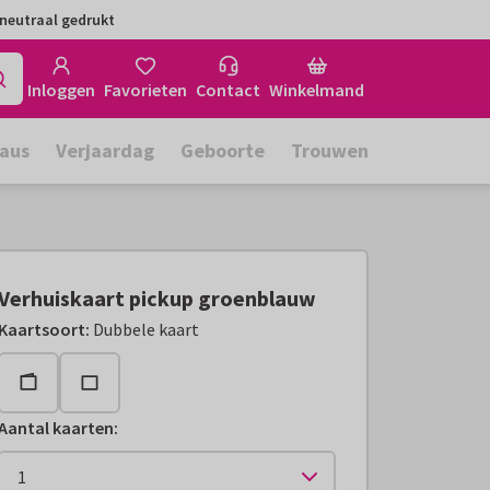
neutraal gedrukt
Inloggen
Favorieten
Contact
Winkelmand
aus
Verjaardag
Geboorte
Trouwen
Verhuiskaart pickup groenblauw
Kaartsoort
:
Dubbele kaart
Aantal kaarten
: