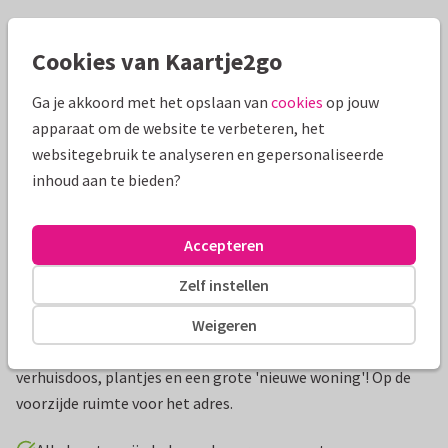
Mooie extra's bij je kaart
Cookies van Kaartje2go
Ga je akkoord met het opslaan van
cookies
op jouw
apparaat om de website te verbeteren, het
websitegebruik te analyseren en gepersonaliseerde
inhoud aan te bieden?
Accepteren
Zelf instellen
Productinformatie
Weigeren
Hip verhuiskaartje voor een nieuwe woning, met een
verhuisdoos, plantjes en een grote 'nieuwe woning'! Op de
voorzijde ruimte voor het adres.