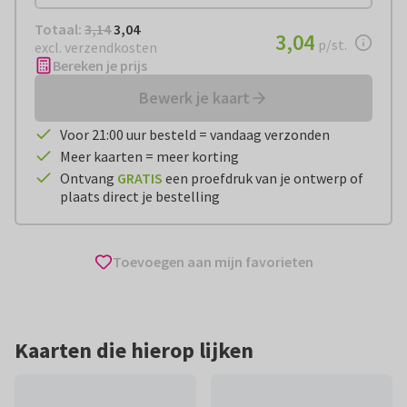
Totaal:
€ 3,04
Totaal:
3,14
3,04
€ 3,04
3,04
per stuk
p/st.
excl. verzendkosten
Bereken je prijs
Bewerk je kaart
Voor 21:00 uur besteld = vandaag verzonden
Meer kaarten = meer korting
Ontvang
GRATIS
een proefdruk van je ontwerp of
plaats direct je bestelling
Toevoegen aan mijn favorieten
Kaarten die hierop lijken