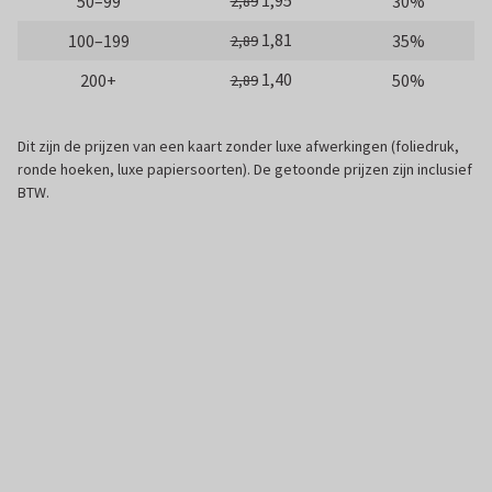
1,95
50–99
30%
2,89
1,81
100–199
35%
2,89
1,40
200+
50%
2,89
Dit zijn de prijzen van een kaart zonder luxe afwerkingen (foliedruk,
ronde hoeken, luxe papiersoorten). De getoonde prijzen zijn inclusief
BTW.