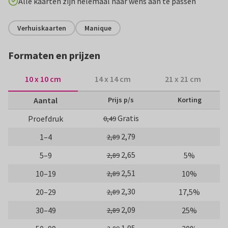
Alle kaarten zijn helemaal naar wens aan te passen
Verhuiskaarten
Manique
Formaten en prijzen
10 x 10 cm
14 x 14 cm
21 x 21 cm
Aantal
Prijs p/s
Korting
Gratis
Proefdruk
0,49
2,79
1–4
2,89
2,65
5–9
5%
2,89
2,51
10–19
10%
2,89
2,30
20–29
17,5%
2,89
2,09
30–49
25%
2,89