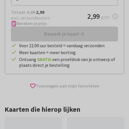
Totaal:
€ 2,99
Totaal:
3,09
2,99
€ 2,99
2,99
per stuk
p/st.
excl. verzendkosten
Bereken je prijs
Bewerk je kaart
Voor 21:00 uur besteld = vandaag verzonden
Meer kaarten = meer korting
Ontvang
GRATIS
een proefdruk van je ontwerp of
plaats direct je bestelling
Toevoegen aan mijn favorieten
Kaarten die hierop lijken