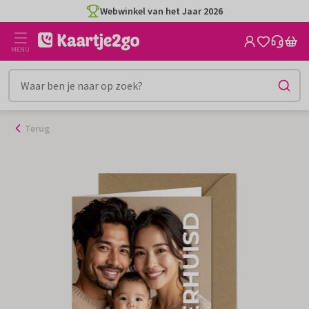
Ga
Webwinkel van het Jaar 2026
naar
de
MENU
inhoud
Terug