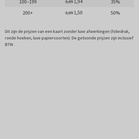
1,94
100–199
35%
3,09
1,50
200+
50%
3,09
Dit zijn de prijzen van een kaart zonder luxe afwerkingen (foliedruk,
ronde hoeken, luxe papiersoorten). De getoonde prijzen zijn inclusief
BTW.