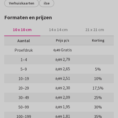
Verhuiskaarten
ilse
Formaten en prijzen
10 x 10 cm
14 x 14 cm
21 x 21 cm
Aantal
Prijs p/s
Korting
Gratis
Proefdruk
0,49
2,79
1–4
2,89
2,65
5–9
5%
2,89
2,51
10–19
10%
2,89
2,30
20–29
17,5%
2,89
2,09
30–49
25%
2,89
1,95
50–99
30%
2,89
1,81
100–199
35%
2,89