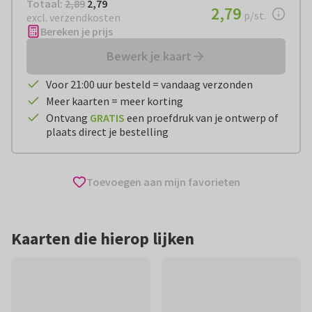
Totaal:
€ 2,79
Totaal:
2,89
2,79
€ 2,79
2,79
per stuk
p/st.
excl. verzendkosten
Bereken je prijs
Bewerk je kaart
Voor 21:00 uur besteld = vandaag verzonden
Meer kaarten = meer korting
Ontvang
GRATIS
een proefdruk van je ontwerp of
plaats direct je bestelling
Toevoegen aan mijn favorieten
Kaarten die hierop lijken