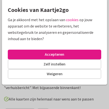
Mooie extra's bij je kaart
Cookies van Kaartje2go
Ga je akkoord met het opslaan van
cookies
op jouw
apparaat om de website te verbeteren, het
websitegebruik te analyseren en gepersonaliseerde
inhoud aan te bieden?
Accepteren
Zelf instellen
Productinformatie
Weigeren
Leuke verhuiskaart met een kartonnen achtergrond met
daarop een stempel met een huisje en de tekst
"verhuisbericht". Met bijpassende binnenkant!
Alle kaarten zijn helemaal naar wens aan te passen