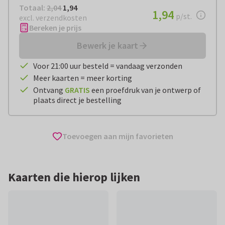
Totaal:
€ 1,94
Totaal:
2,04
1,94
€ 1,94
1,94
per stuk
p/st.
excl. verzendkosten
Bereken je prijs
Bewerk je kaart
Voor 21:00 uur besteld = vandaag verzonden
Meer kaarten = meer korting
Ontvang
GRATIS
een proefdruk van je ontwerp of
plaats direct je bestelling
Toevoegen aan mijn favorieten
Kaarten die hierop lijken