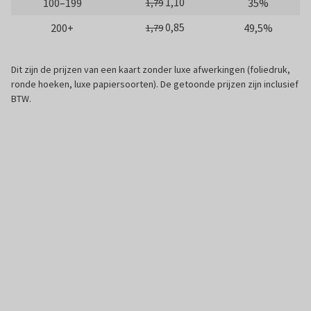
1,10
100–199
35%
1,79
0,85
200+
49,5%
1,79
Dit zijn de prijzen van een kaart zonder luxe afwerkingen (foliedruk,
ronde hoeken, luxe papiersoorten). De getoonde prijzen zijn inclusief
BTW.