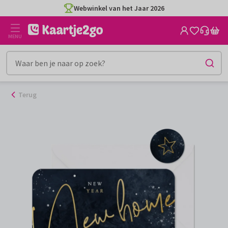
Ga
Webwinkel van het Jaar 2026
naar
de
MENU
inhoud
Terug