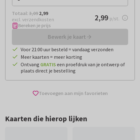
Totaal:
€ 2,99
Totaal:
3,09
2,99
€ 2,99
2,99
per stuk
p/st.
excl. verzendkosten
Bereken je prijs
Bewerk je kaart
Voor 21:00 uur besteld = vandaag verzonden
Meer kaarten = meer korting
Ontvang
GRATIS
een proefdruk van je ontwerp of
plaats direct je bestelling
Toevoegen aan mijn favorieten
Kaarten die hierop lijken