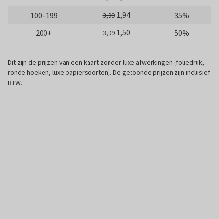
1,94
100–199
35%
3,09
1,50
200+
50%
3,09
Dit zijn de prijzen van een kaart zonder luxe afwerkingen (foliedruk,
ronde hoeken, luxe papiersoorten). De getoonde prijzen zijn inclusief
BTW.