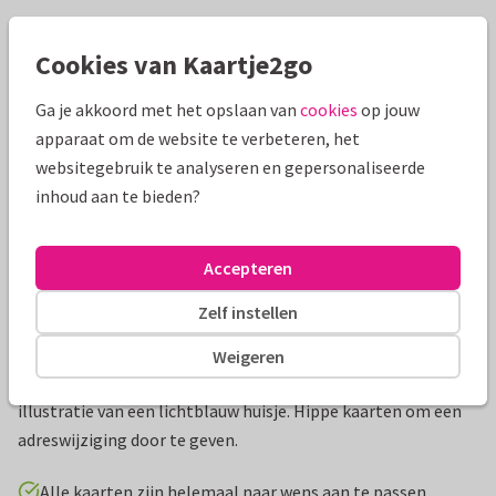
Mooie extra's bij je kaart
Cookies van Kaartje2go
Ga je akkoord met het opslaan van
cookies
op jouw
apparaat om de website te verbeteren, het
websitegebruik te analyseren en gepersonaliseerde
inhoud aan te bieden?
Accepteren
Zelf instellen
Productinformatie
Weigeren
Trendy verhuiskaarten met groene rand en krullen. Met
illustratie van een lichtblauw huisje. Hippe kaarten om een
adreswijziging door te geven.
Alle kaarten zijn helemaal naar wens aan te passen