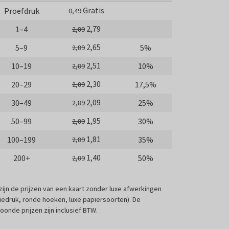
Gratis
Proefdruk
0,49
2,79
1–4
2,89
2,65
5–9
5%
2,89
2,51
10–19
10%
2,89
2,30
20–29
17,5%
2,89
2,09
30–49
25%
2,89
1,95
50–99
30%
2,89
1,81
100–199
35%
2,89
1,40
200+
50%
2,89
 zijn de prijzen van een kaart zonder luxe afwerkingen
liedruk, ronde hoeken, luxe papiersoorten). De
oonde prijzen zijn inclusief BTW.