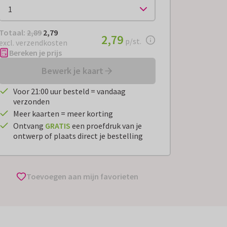
Totaal:
€ 2,79
Totaal:
2,89
2,79
€ 2,79
2,79
per stuk
p/st.
excl. verzendkosten
Bereken je prijs
Bewerk je kaart
Voor 21:00 uur besteld = vandaag
verzonden
Meer kaarten = meer korting
Ontvang
GRATIS
een proefdruk van je
ontwerp of plaats direct je bestelling
Toevoegen aan mijn favorieten