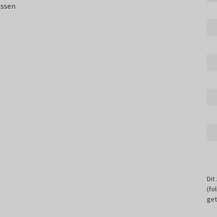
assen
Dit
(fo
get