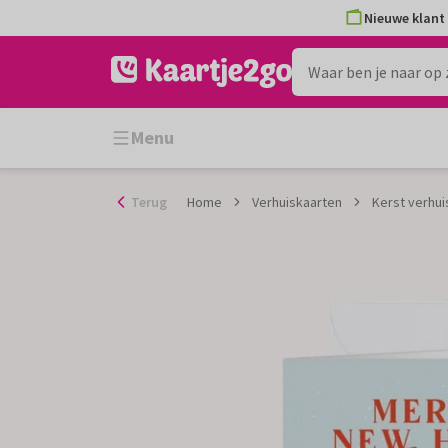
Ga
Nieuwe klant 
naar
de
inhoud
Menu
Terug
Home
Verhuiskaarten
Kerst verhui