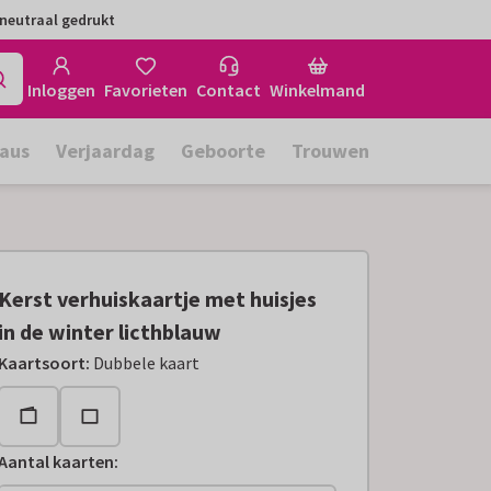
neutraal gedrukt
Inloggen
Favorieten
Contact
Winkelmand
aus
Verjaardag
Geboorte
Trouwen
Kerst verhuiskaartje met huisjes
in de winter licthblauw
Kaartsoort
:
Dubbele kaart
Aantal kaarten
: