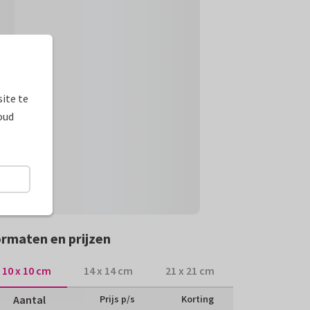
ite te
oud
rmaten en prijzen
10 x 10 cm
14 x 14 cm
21 x 21 cm
Aantal
Prijs p/s
Korting