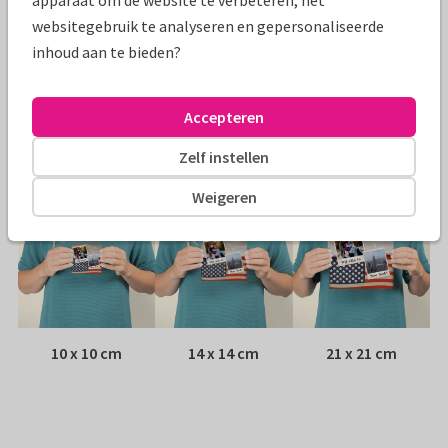
apparaat om de website te verbeteren, het
Papiersoort:
Kies uit 6 luxe papiersoorten
websitegebruik te analyseren en gepersonaliseerde
inhoud aan te bieden?
Envelop:
Witte vensterenvelop
Accepteren
Adres:
Achterop de kaart
Zelf instellen
Formaten
Weigeren
10 x 10 cm
14 x 14 cm
21 x 21 cm