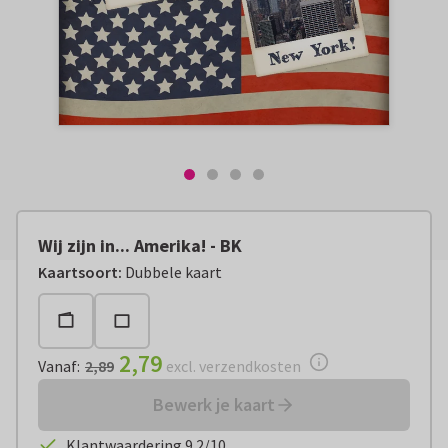
Wij zijn in... Amerika! - BK
Vanaf:
€ 2,79
excl. verzendkosten
Kaartsoort
:
Dubbele kaart
2,79
Vanaf
:
2,89
excl. verzendkosten
Bewerk je kaart
Klantwaardering 9.2/10