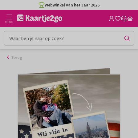
Ga
Webwinkel van het Jaar 2026
naar
de
MENU
inhoud
Terug