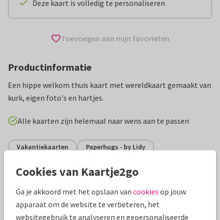
Deze kaart is volledig te personaliseren
Toevoegen aan mijn favorieten
Productinformatie
Een hippe welkom thuis kaart met wereldkaart gemaakt van
kurk, eigen foto's en hartjes.
Alle kaarten zijn helemaal naar wens aan te passen
Vakantiekaarten
Paperhugs - by Lidy
Cookies van Kaartje2go
Specificaties bij deze kaart
Ga je akkoord met het opslaan van
cookies
op jouw
Papiersoort:
Kies uit 6 luxe papiersoorten
apparaat om de website te verbeteren, het
websitegebruik te analyseren en gepersonaliseerde