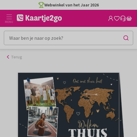
Ga
Webwinkel van het Jaar 2026
naar
de
MENU
inhoud
Terug