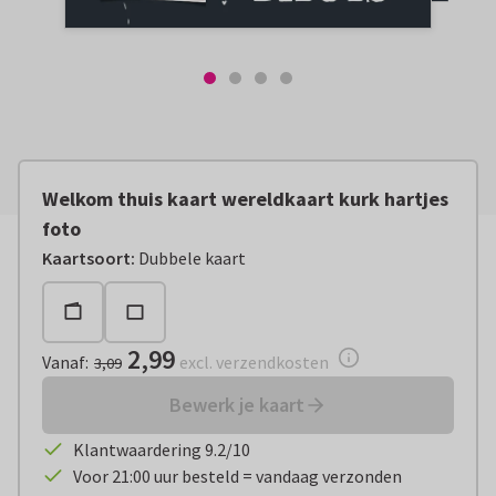
Welkom thuis kaart wereldkaart kurk hartjes
foto
Vanaf:
€ 2,99
excl. verzendkosten
Kaartsoort
:
Dubbele kaart
2,99
Vanaf
:
excl. verzendkosten
3,09
Bewerk je kaart
Klantwaardering 9.2/10
Voor 21:00 uur besteld = vandaag verzonden