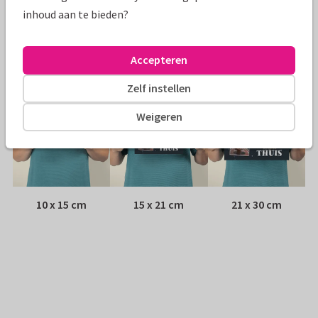
Envelop:
Witte vensterenvelop
inhoud aan te bieden?
Adres:
Achterop de kaart
Accepteren
Formaten
Zelf instellen
Weigeren
10 x 15 cm
15 x 21 cm
21 x 30 cm