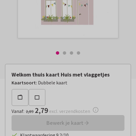
Welkom thuis kaart Huis met vlaggetjes
Vanaf:
€ 2,79
excl. verzendkosten
Kaartsoort
:
Dubbele kaart
2,79
Vanaf
:
excl. verzendkosten
2,89
Bewerk je kaart
Klantwaardering 9.2/10