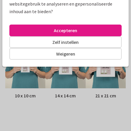
websitegebruik te analyseren en gepersonaliseerde
inhoud aan te bieden?
Envelop:
Witte vensterenvelop
Adres:
Achterop de kaart
Accepteren
Formaten
Zelf instellen
Weigeren
10 x 10 cm
14 x 14 cm
21 x 21 cm