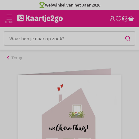
Ga
Webwinkel van het Jaar 2026
naar
de
MENU
inhoud
Terug