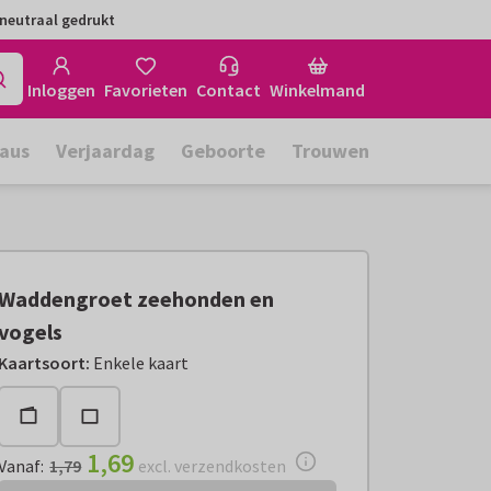
neutraal gedrukt
Inloggen
Favorieten
Contact
Winkelmand
aus
Verjaardag
Geboorte
Trouwen
Waddengroet zeehonden en
vogels
Vanaf:
€ 1,69
excl. verzendkosten
Kaartsoort
:
Enkele kaart
1,69
Vanaf
:
1,79
excl. verzendkosten