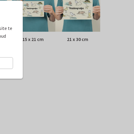
ite te
oud
15 x 21 cm
21 x 30 cm