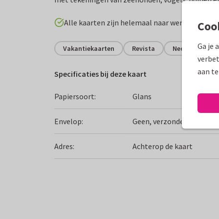
Alle kaarten zijn helemaal naar wens aan te p
Coo
Ga je 
Vakantiekaarten
Revista
Nederland
verbet
aan te
Specificaties bij deze kaart
Papiersoort:
Glans
Envelop:
Geen, verzonden als ansi
Adres:
Achterop de kaart