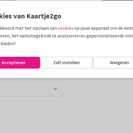
assen
kies van Kaartje2go
akkoord met het opslaan van
cookies
op jouw apparaat om de webs
eren, het websitegebruik te analyseren en gepersonaliseerde inh
10 x 15 cm
 bieden?
Accepteren
Zelf instellen
Weigeren
chtkaart