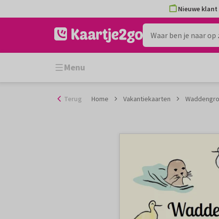
Ga
Nieuwe klant 
naar
de
inhoud
Menu
Terug
Home
Vakantiekaarten
Waddengro