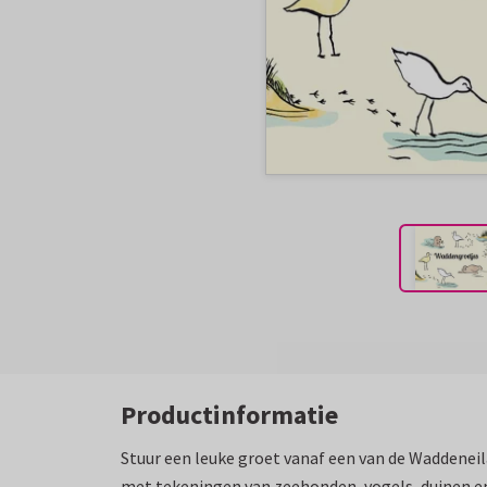
Productinformatie
Stuur een leuke groet vanaf een van de Waddeneil
met tekeningen van zeehonden, vogels, duinen en