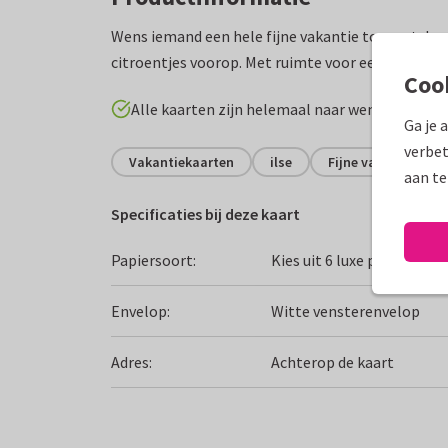
Wens iemand een hele fijne vakantie toe met dez
citroentjes voorop. Met ruimte voor een naam.
Coo
Alle kaarten zijn helemaal naar wens aan te p
Ga je 
verbet
Vakantiekaarten
ilse
Fijne vakantie
aan te
Specificaties bij deze kaart
Papiersoort:
Kies uit 6 luxe papiersoor
Envelop:
Witte vensterenvelop
Adres:
Achterop de kaart