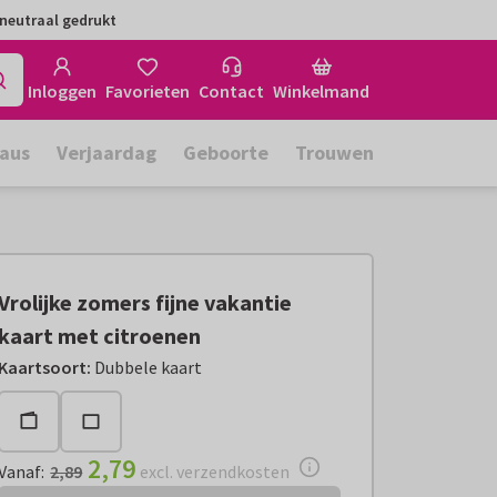
neutraal gedrukt
Inloggen
Favorieten
Contact
Winkelmand
aus
Verjaardag
Geboorte
Trouwen
Vrolijke zomers fijne vakantie
kaart met citroenen
Vanaf:
€ 2,79
excl. verzendkosten
Kaartsoort
:
Dubbele kaart
2,79
Vanaf
:
2,89
excl. verzendkosten