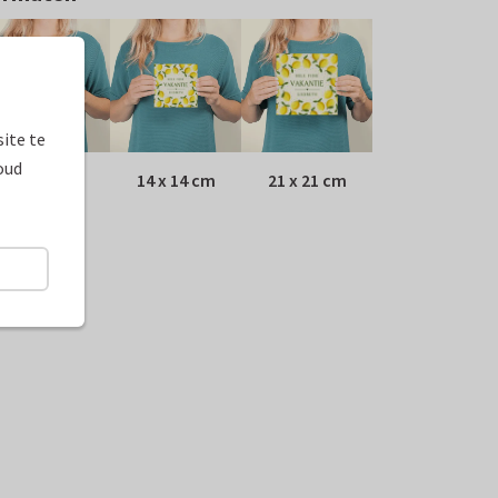
ite te
oud
10 x 10 cm
14 x 14 cm
21 x 21 cm