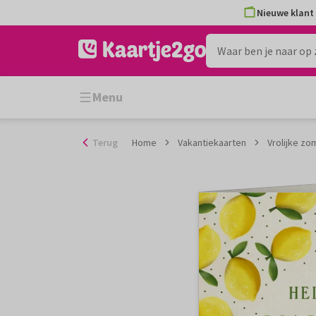
Ga
Nieuwe klant 
naar
de
inhoud
Menu
Terug
Home
Vakantiekaarten
Vrolijke zo