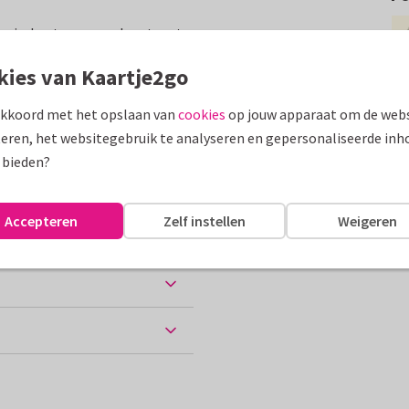
e vierkante zomers kaart met
kies van Kaartje2go
assen
akkoord met het opslaan van
cookies
op jouw apparaat om de webs
eren, het websitegebruik te analyseren en gepersonaliseerde inh
 bieden?
Accepteren
Zelf instellen
Weigeren
ten