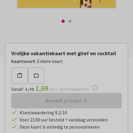
Vrolijke vakantiekaart met giraf en cocktail
Vanaf:
€ 1,69
excl. verzendkosten
Kaartsoort
:
Enkele kaart
1,69
Vanaf
:
1,79
excl. verzendkosten
Bewerk je kaart
Klantwaardering 9.2/10
Voor 21:00 uur besteld = vandaag verzonden
Deze kaart is volledig te personaliseren