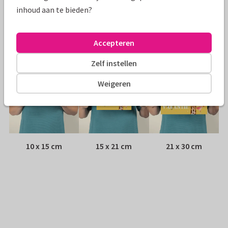
Envelop:
Geen, verzonden als ansichtkaart
inhoud aan te bieden?
Adres:
Achterop de kaart
Accepteren
Formaten
Zelf instellen
Weigeren
10 x 15 cm
15 x 21 cm
21 x 30 cm