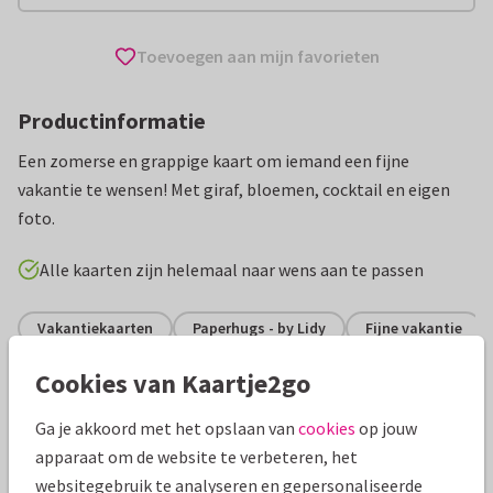
Toevoegen aan mijn favorieten
Productinformatie
Een zomerse en grappige kaart om iemand een fijne
vakantie te wensen! Met giraf, bloemen, cocktail en eigen
foto.
Alle kaarten zijn helemaal naar wens aan te passen
Vakantiekaarten
Paperhugs - by Lidy
Fijne vakantie
Cookies van Kaartje2go
Specificaties bij deze kaart
Ga je akkoord met het opslaan van
cookies
op jouw
Papiersoort:
Glans
apparaat om de website te verbeteren, het
websitegebruik te analyseren en gepersonaliseerde