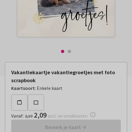
Vakantiekaartje vakantiegroetjes met foto
scrapbook
Vanaf:
€ 2,09
excl. verzendkosten
Kaartsoort
:
Enkele kaart
2,09
Vanaf
:
excl. verzendkosten
2,19
Bewerk je kaart