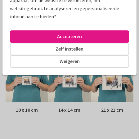
apparaat om de website te verbeteren, het
Papiersoort:
Kies uit 6 luxe papiersoorten
websitegebruik te analyseren en gepersonaliseerde
inhoud aan te bieden?
Envelop:
Witte envelop zonder venster
Accepteren
Adres:
Adressticker
Zelf instellen
Formaten
Weigeren
10 x 10 cm
14 x 14 cm
21 x 21 cm