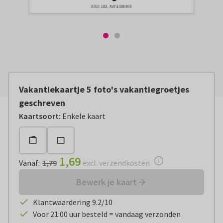
Vakantiekaartje 5 foto's vakantiegroetjes
geschreven
Vanaf:
€ 1,69
excl. verzendkosten
Kaartsoort
:
Enkele kaart
1,69
Vanaf
:
1,79
excl. verzendkosten
Bewerk je kaart
Klantwaardering 9.2/10
Voor 21:00 uur besteld = vandaag verzonden