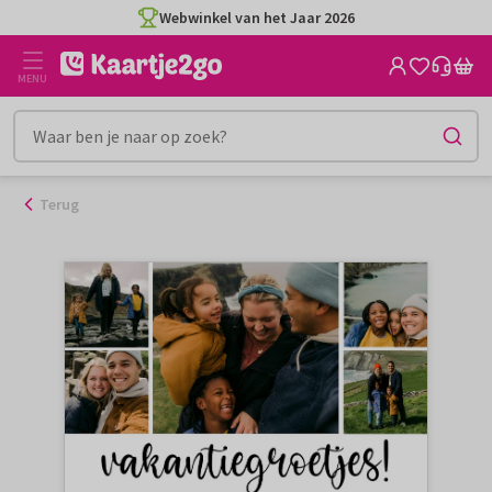
Ga
Webwinkel van het Jaar 2026
naar
de
MENU
inhoud
Terug