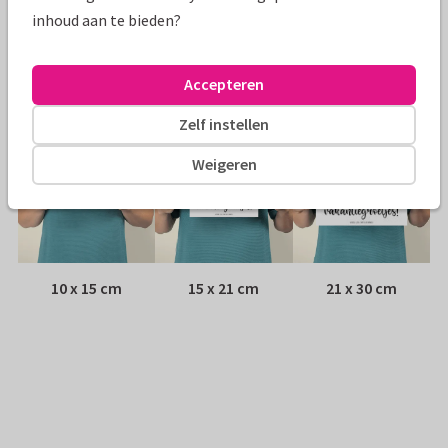
Envelop:
Geen, verzonden als ansichtkaart
inhoud aan te bieden?
Adres:
Achterop de kaart
Accepteren
Formaten
Zelf instellen
Weigeren
10 x 15 cm
15 x 21 cm
21 x 30 cm