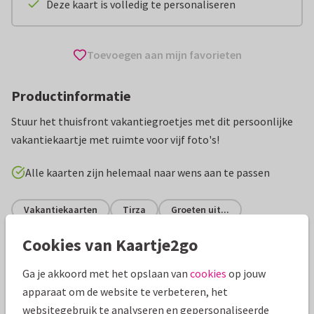
Deze kaart is volledig te personaliseren
Toevoegen aan mijn favorieten
Productinformatie
Stuur het thuisfront vakantiegroetjes met dit persoonlijke
vakantiekaartje met ruimte voor vijf foto's!
Alle kaarten zijn helemaal naar wens aan te passen
Vakantiekaarten
Tirza
Groeten uit...
Cookies van Kaartje2go
Specificaties bij deze kaart
Ga je akkoord met het opslaan van
cookies
op jouw
Papiersoort:
Glans
apparaat om de website te verbeteren, het
websitegebruik te analyseren en gepersonaliseerde