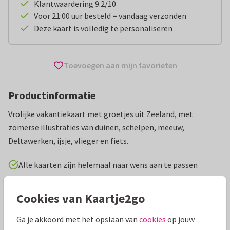
Klantwaardering 9.2/10
Voor 21:00 uur besteld = vandaag verzonden
Deze kaart is volledig te personaliseren
Toevoegen aan mijn favorieten
Productinformatie
Vrolijke vakantiekaart met groetjes uit Zeeland, met
zomerse illustraties van duinen, schelpen, meeuw,
Deltawerken, ijsje, vlieger en fiets.
Alle kaarten zijn helemaal naar wens aan te passen
Vakantiekaarten
Revista
Nederland
Groeten uit...
Cookies van Kaartje2go
Ga je akkoord met het opslaan van
cookies
op jouw
Specificaties bij deze kaart