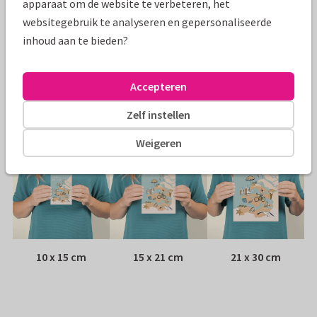
apparaat om de website te verbeteren, het
websitegebruik te analyseren en gepersonaliseerde
Papiersoort:
Kies uit 6 luxe papiersoorten
inhoud aan te bieden?
Envelop:
Witte vensterenvelop
Accepteren
Adres:
Achterop de kaart
Zelf instellen
Formaten
Weigeren
10 x 15 cm
15 x 21 cm
21 x 30 cm