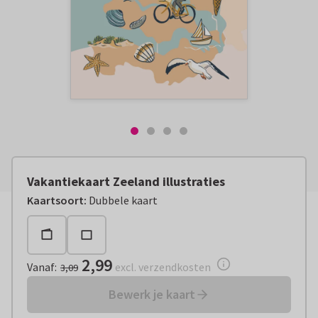
Vakantiekaart Zeeland illustraties
Vanaf:
€ 2,99
excl. verzendkosten
Kaartsoort
:
Dubbele kaart
2,99
Vanaf
:
excl. verzendkosten
3,09
Bewerk je kaart