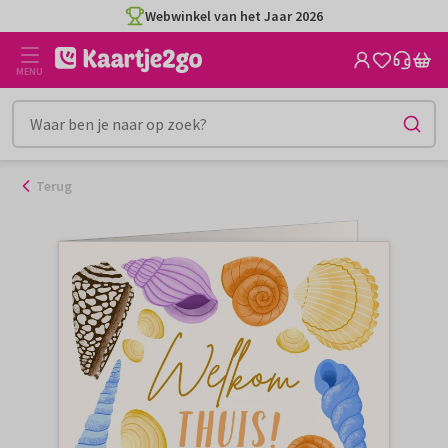
Ga
Webwinkel van het Jaar 2026
naar
de
MENU
inhoud
Terug