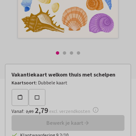
Vakantiekaart welkom thuis met schelpen
Vanaf:
€ 2,79
excl. verzendkosten
Kaartsoort
:
Dubbele kaart
2,79
Vanaf
:
excl. verzendkosten
2,89
Bewerk je kaart
Klantwaardering 9.2/10