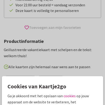
Voor 21:00 uur besteld = vandaag verzonden
Deze kaart is volledig te personaliseren
Toevoegen aan mijn favorieten
Productinformatie
Geïllustreerde vakantiekaart met schelpen en de tekst:
welkom thuis!
Alle kaarten zijn helemaal naar wens aan te passen
Vakantiekaarten
Romy Palstra
Cookies van Kaartje2go
Specificaties bij deze kaart
Ga je akkoord met het opslaan van
cookies
op jouw
apparaat om de website te verbeteren, het
Papiersoort:
Kies uit 6 luxe papiersoorten