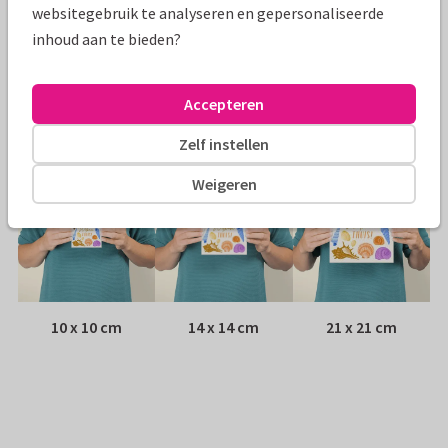
websitegebruik te analyseren en gepersonaliseerde
inhoud aan te bieden?
Envelop:
Witte vensterenvelop
Adres:
Achterop de kaart
Accepteren
Formaten
Zelf instellen
Weigeren
10 x 10 cm
14 x 14 cm
21 x 21 cm