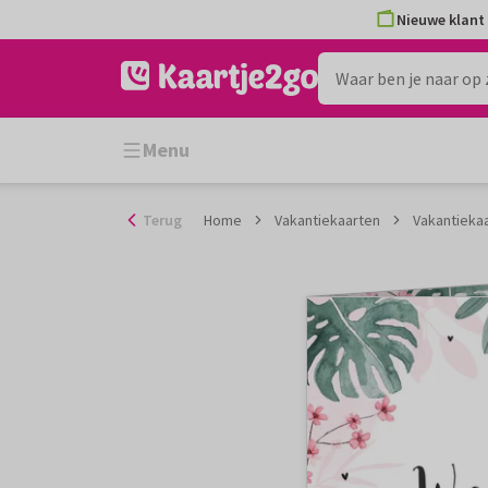
Ga
Nieuwe klant 
naar
de
inhoud
Menu
Terug
Home
Vakantiekaarten
Vakantieka