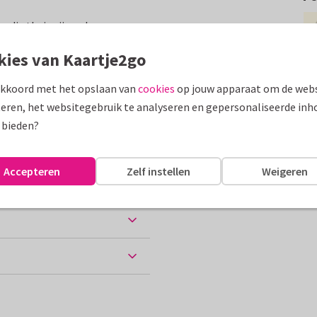
rs die thuis zijn gekomen na
kies van Kaartje2go
assen
akkoord met het opslaan van
cookies
op jouw apparaat om de webs
eren, het websitegebruik te analyseren en gepersonaliseerde inh
 bieden?
Accepteren
Zelf instellen
Weigeren
ten