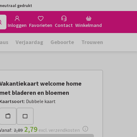
neutraal gedrukt
Inloggen
Favorieten
Contact
Winkelmand
aus
Verjaardag
Geboorte
Trouwen
Vakantiekaart welcome home
met bladeren en bloemen
Vanaf:
€ 2,79
excl. verzendkosten
Kaartsoort
:
Dubbele kaart
2,79
Vanaf
:
2,89
excl. verzendkosten