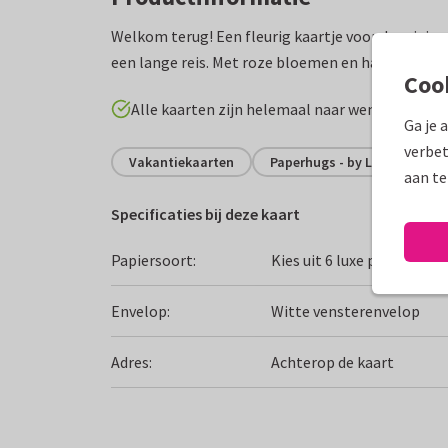
Welkom terug! Een fleurig kaartje voor de reizige
een lange reis. Met roze bloemen en hartjes.
Coo
Alle kaarten zijn helemaal naar wens aan te p
Ga je 
verbet
Vakantiekaarten
Paperhugs - by Lidy
aan te
Specificaties bij deze kaart
Papiersoort:
Kies uit 6 luxe papiersoor
Envelop:
Witte vensterenvelop
Adres:
Achterop de kaart