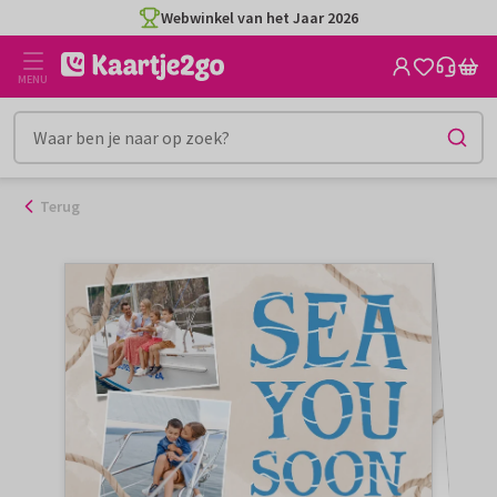
Ga
Webwinkel van het Jaar 2026
naar
de
MENU
inhoud
Terug