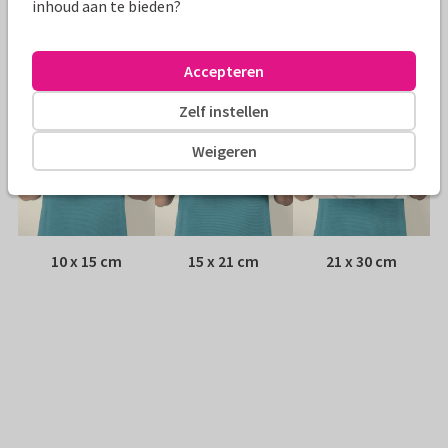
inhoud aan te bieden?
Adres:
Achterop de kaart
Formaten
Accepteren
Zelf instellen
Weigeren
10 x 15 cm
15 x 21 cm
21 x 30 cm