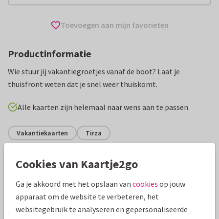
Toevoegen aan mijn favorieten
Productinformatie
Wie stuur jij vakantiegroetjes vanaf de boot? Laat je
thuisfront weten dat je snel weer thuiskomt.
Alle kaarten zijn helemaal naar wens aan te passen
Vakantiekaarten
Tirza
Cookies van Kaartje2go
Specificaties bij deze kaart
Ga je akkoord met het opslaan van
cookies
op jouw
Papiersoort:
Kies uit 6 luxe papiersoorten
apparaat om de website te verbeteren, het
websitegebruik te analyseren en gepersonaliseerde
Envelop:
Witte vensterenvelop