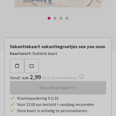
Vakantiekaart vakantiegroetjes sea you soon
Vanaf:
€ 2,99
excl. verzendkosten
Kaartsoort
:
Dubbele kaart
2,99
Vanaf
:
excl. verzendkosten
3,09
Bewerk je kaart
Klantwaardering 9.2/10
Voor 21:00 uur besteld = vandaag verzonden
Deze kaart is volledig te personaliseren