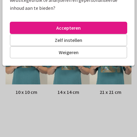
websitegebruik te analyseren en gepersonaliseerde
Envelop:
Witte vensterenvelop
inhoud aan te bieden?
Adres:
Achterop de kaart
Accepteren
Formaten
Zelf instellen
Weigeren
10 x 10 cm
14 x 14 cm
21 x 21 cm