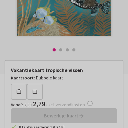
Vakantiekaart tropische vissen
Vanaf:
€ 2,79
excl. verzendkosten
Kaartsoort
:
Dubbele kaart
2,79
Vanaf
:
excl. verzendkosten
2,89
Bewerk je kaart
Klantwaardering 9.2/10