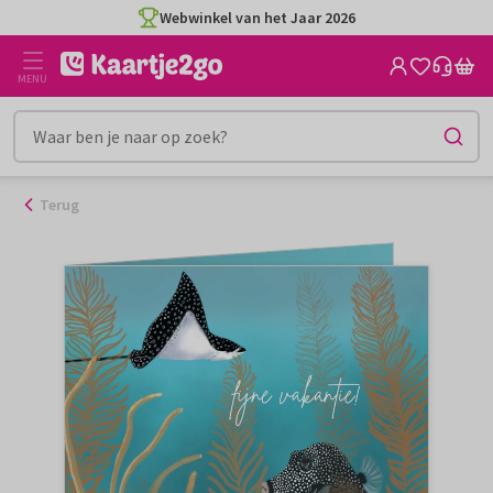
Ga
Webwinkel van het Jaar 2026
naar
de
MENU
inhoud
Terug