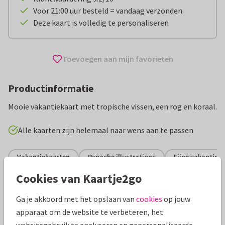
Voor 21:00 uur besteld = vandaag verzonden
Deze kaart is volledig te personaliseren
Toevoegen aan mijn favorieten
Productinformatie
Mooie vakantiekaart met tropische vissen, een rog en koraal.
Alle kaarten zijn helemaal naar wens aan te passen
Vakantiekaarten
Panache illustrations
Fijne vakantie
Cookies van Kaartje2go
Specificaties bij deze kaart
Ga je akkoord met het opslaan van
cookies
op jouw
Papiersoort:
Kies uit 6 luxe papiersoorten
apparaat om de website te verbeteren, het