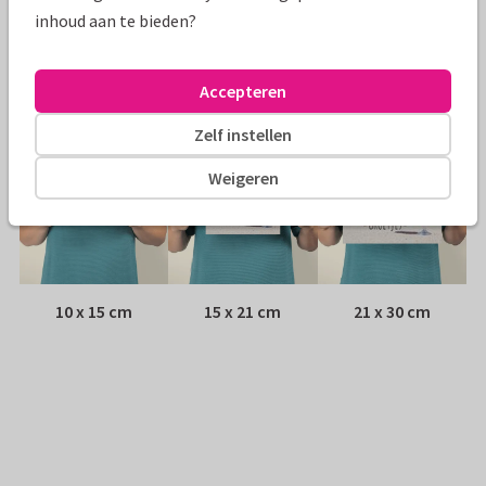
Envelop:
Witte vensterenvelop
inhoud aan te bieden?
Adres:
Achterop de kaart
Accepteren
Formaten
Zelf instellen
Weigeren
10 x 15 cm
15 x 21 cm
21 x 30 cm