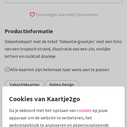
Toevoegen aan mijn favorieten
Productinformatie
Vakantiekaart met de tekst 'Vakantie groetjes' met een foto
van een tropisch strand, illustratie van een zin, vrolijke
letters en cocktail drankje.
Alle kaarten zijn helemaal naar wens aan te passen
Vakantiekaarten
Kalma Design
Cookies van Kaartje2go
Specificaties bij deze kaart
Ga je akkoord met het opslaan van
cookies
op jouw
Papiersoort:
Kies uit 6 luxe papiersoorten
apparaat om de website te verbeteren, het
websitegebruik te analyseren en gepersonaliseerde