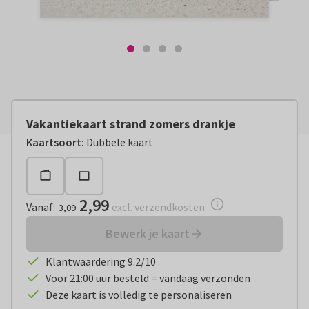
Vakantiekaart strand zomers drankje
Vanaf:
€ 2,99
excl. verzendkosten
Kaartsoort
:
Dubbele kaart
2,99
Vanaf
:
excl. verzendkosten
3,09
Bewerk je kaart
Klantwaardering 9.2/10
Voor 21:00 uur besteld = vandaag verzonden
Deze kaart is volledig te personaliseren