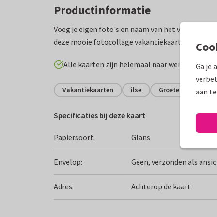
Productinformatie
Voeg je eigen foto's en naam van het vakantiela
deze mooie fotocollage vakantiekaart! Met 3 fot
Coo
Alle kaarten zijn helemaal naar wens aan te p
Ga je 
verbet
Vakantiekaarten
ilse
Groeten uit...
aan te
Specificaties bij deze kaart
Papiersoort:
Glans
Envelop:
Geen, verzonden als ansi
Adres:
Achterop de kaart