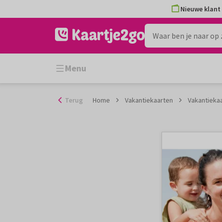
Ga
Nieuwe klant 
naar
de
inhoud
Menu
Terug
Home
Vakantiekaarten
Vakantiekaa