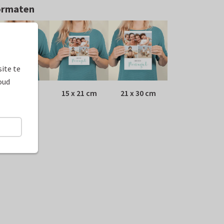
ormaten
ite te
oud
10 x 15 cm
15 x 21 cm
21 x 30 cm