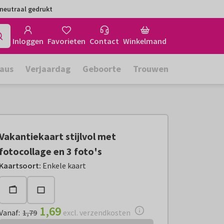
neutraal gedrukt
Inloggen
Favorieten
Contact
Winkelmand
aus
Verjaardag
Geboorte
Trouwen
Vakantiekaart stijlvol met
fotocollage en 3 foto's
Vanaf:
€ 1,69
excl. verzendkosten
Kaartsoort
:
Enkele kaart
1,69
Vanaf
:
1,79
excl. verzendkosten