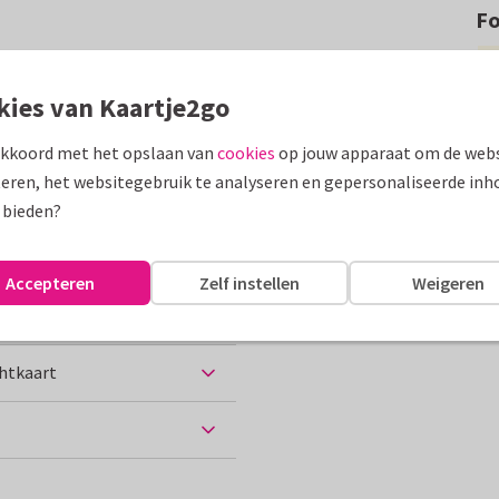
F
nd toe en maak zo gemakkelijk
o's voorop.
kies van Kaartje2go
assen
akkoord met het opslaan van
cookies
op jouw apparaat om de webs
eren, het websitegebruik te analyseren en gepersonaliseerde inh
 bieden?
Accepteren
Zelf instellen
Weigeren
chtkaart