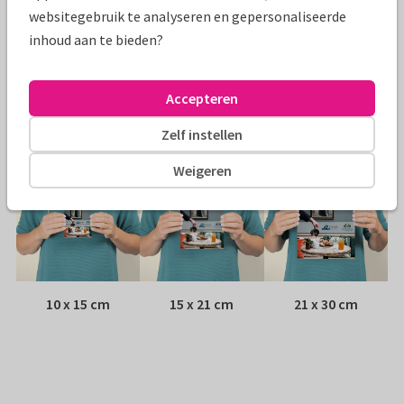
Papiersoort:
Kies uit 6 luxe papiersoorten
websitegebruik te analyseren en gepersonaliseerde
inhoud aan te bieden?
Envelop:
Witte vensterenvelop
Adres:
Achterop de kaart
Accepteren
Formaten
Zelf instellen
Weigeren
10 x 15 cm
15 x 21 cm
21 x 30 cm