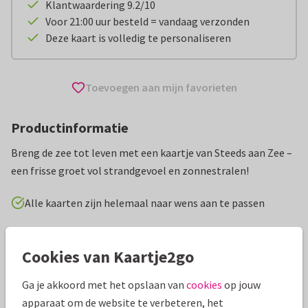
Klantwaardering 9.2/10
Voor 21:00 uur besteld = vandaag verzonden
Deze kaart is volledig te personaliseren
Toevoegen aan mijn favorieten
Productinformatie
Breng de zee tot leven met een kaartje van Steeds aan Zee –
een frisse groet vol strandgevoel en zonnestralen!
Alle kaarten zijn helemaal naar wens aan te passen
Vakantiekaarten
Great Stay
Nederland
Groeten uit
Cookies van Kaartje2go
Specificaties bij deze kaart
Ga je akkoord met het opslaan van
cookies
op jouw
apparaat om de website te verbeteren, het