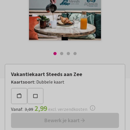
Vakantiekaart Steeds aan Zee
Vanaf:
€ 2,99
excl. verzendkosten
Kaartsoort
:
Dubbele kaart
2,99
Vanaf
:
3,09
excl. verzendkosten
Bewerk je kaart