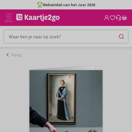
Ga
Webwinkel van het Jaar 2026
naar
de
MENU
inhoud
Terug