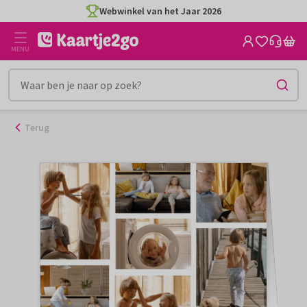
Ga
Webwinkel van het Jaar 2026
naar
de
MENU
inhoud
Terug