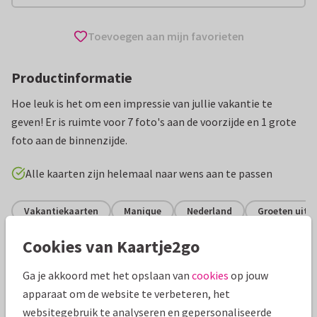
Toevoegen aan mijn favorieten
Productinformatie
Hoe leuk is het om een impressie van jullie vakantie te
geven! Er is ruimte voor 7 foto's aan de voorzijde en 1 grote
foto aan de binnenzijde.
Alle kaarten zijn helemaal naar wens aan te passen
Vakantiekaarten
Manique
Nederland
Groeten uit...
Cookies van Kaartje2go
Specificaties bij deze kaart
Ga je akkoord met het opslaan van
cookies
op jouw
Papiersoort:
Kies uit 6 luxe papiersoorten
apparaat om de website te verbeteren, het
websitegebruik te analyseren en gepersonaliseerde