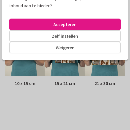
Envelop:
Witte vensterenvelop
inhoud aan te bieden?
Adres:
Achterop de kaart
Accepteren
Formaten
Zelf instellen
Weigeren
10 x 15 cm
15 x 21 cm
21 x 30 cm