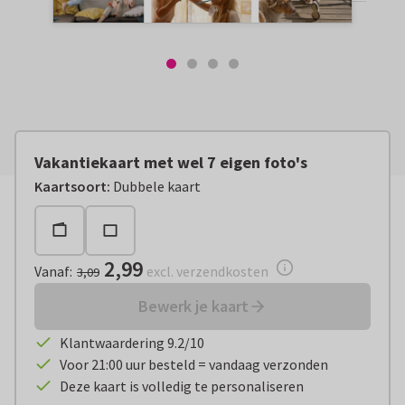
Vakantiekaart met wel 7 eigen foto's
Vanaf:
€ 2,99
excl. verzendkosten
Kaartsoort
:
Dubbele kaart
2,99
Vanaf
:
excl. verzendkosten
3,09
Bewerk je kaart
Klantwaardering 9.2/10
Voor 21:00 uur besteld = vandaag verzonden
Deze kaart is volledig te personaliseren