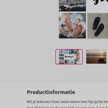
Productinformatie
Wil je iedereen thuis laten weten hoe fijn jullie 
met 10 foto's op de voorzijde en nog eens 3 aan d