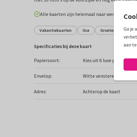
Alle kaarten zijn helemaal naar wens aan te p
Coo
Ga je 
Vakantiekaarten
ilse
Groeten uit...
verbet
aan te
Specificaties bij deze kaart
Papiersoort:
Kies uit 6 luxe papiersoor
Envelop:
Witte vensterenvelop
Adres:
Achterop de kaart