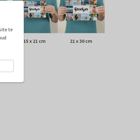
ite te
oud
15 x 21 cm
21 x 30 cm