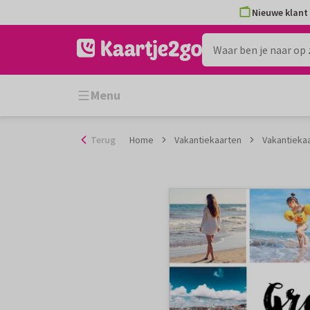
Ga
Nieuwe klant 
naar
de
inhoud
Menu
Terug
Home
Vakantiekaarten
Vakantiekaa