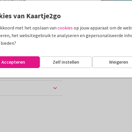
assen
kies van Kaartje2go
akkoord met het opslaan van
cookies
op jouw apparaat om de webs
eren, het websitegebruik te analyseren en gepersonaliseerde inh
10 x 15 cm
 bieden?
ten
Accepteren
Zelf instellen
Weigeren