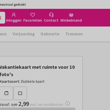
neutraal gedrukt
Inloggen
Favorieten
Contact
Winkelmand
aus
Verjaardag
Geboorte
Trouwen
Vakantiekaart met ruimte voor 10
foto's
Vanaf:
€ 2,99
excl. verzendkosten
Kaartsoort
:
Dubbele kaart
2,99
Vanaf
:
excl. verzendkosten
3,09