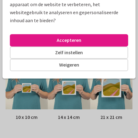
Specificaties bij deze kaart
apparaat om de website te verbeteren, het
websitegebruik te analyseren en gepersonaliseerde
Papiersoort:
Kies uit 6 luxe papiersoorten
inhoud aan te bieden?
Envelop:
Witte vensterenvelop
Accepteren
Adres:
Achterop de kaart
Zelf instellen
Formaten
Weigeren
10 x 10 cm
14 x 14 cm
21 x 21 cm