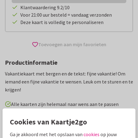
Klantwaardering 9.2/10
Voor 21:00 uur besteld = vandaag verzonden
Deze kaart is volledig te personaliseren
Toevoegen aan mijn favorieten
Productinformatie
Vakantiekaart met bergen en de tekst: fijne vakantie! Om
iemand een fijne vakantie te wensen. Leuk om te sturen en te
krijgen!
Alle kaarten zijn helemaal naar wens aan te passen
Cookies van Kaartje2go
Vakantiekaarten
Marjoleins Creations
Fijne vakantie
Ga je akkoord met het opslaan van
cookies
op jouw