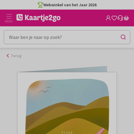
Ga
Webwinkel van het Jaar 2026
naar
de
MENU
inhoud
Terug