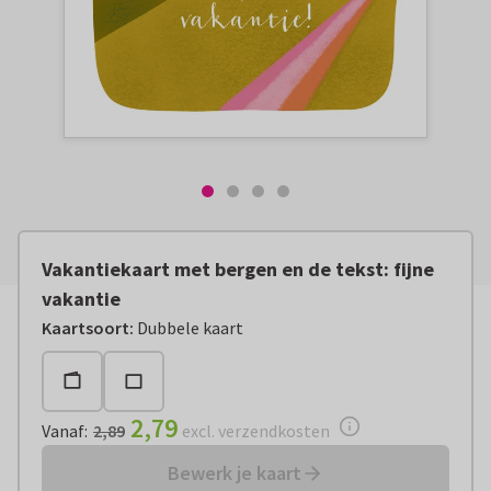
Vakantiekaart met bergen en de tekst: fijne
vakantie
Vanaf:
€ 2,79
excl. verzendkosten
Kaartsoort
:
Dubbele kaart
2,79
Vanaf
:
2,89
excl. verzendkosten
Bewerk je kaart