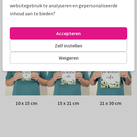
Papiersoort:
Glans
websitegebruik te analyseren en gepersonaliseerde
inhoud aan te bieden?
Envelop:
Geen, verzonden als ansichtkaart
Adres:
Achterop de kaart
Accepteren
Formaten
Zelf instellen
Weigeren
10 x 15 cm
15 x 21 cm
21 x 30 cm