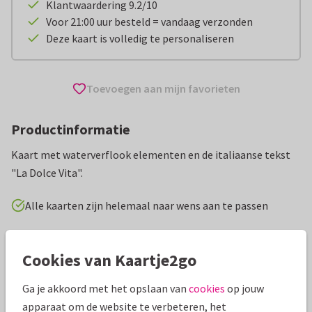
Klantwaardering 9.2/10
Voor 21:00 uur besteld = vandaag verzonden
Deze kaart is volledig te personaliseren
Toevoegen aan mijn favorieten
Productinformatie
Kaart met waterverflook elementen en de italiaanse tekst
"La Dolce Vita".
Alle kaarten zijn helemaal naar wens aan te passen
Vakantiekaarten
Wilma Wolf-Potkamp
Fijne vakantie
Cookies van Kaartje2go
Specificaties bij deze kaart
Ga je akkoord met het opslaan van
cookies
op jouw
apparaat om de website te verbeteren, het