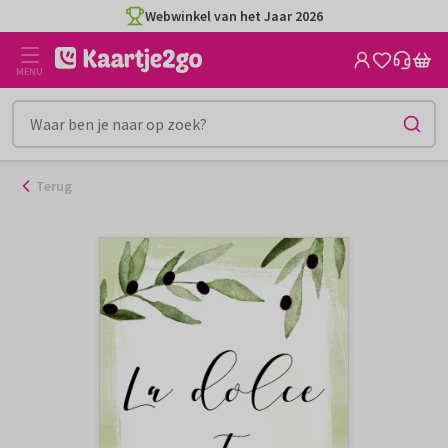
Ga
Webwinkel van het Jaar 2026
naar
de
MENU
inhoud
Terug