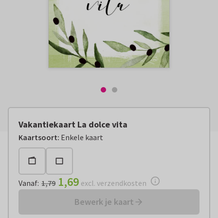
Vakantiekaart La dolce vita
Vanaf:
€ 1,69
excl. verzendkosten
Kaartsoort
:
Enkele kaart
1,69
Vanaf
:
1,79
excl. verzendkosten
Bewerk je kaart