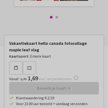
Vakantiekaart hello canada fotocollage
maple leaf vlag
Vanaf:
€ 1,69
excl. verzendkosten
Kaartsoort
:
Enkele kaart
1,69
Vanaf
:
excl. verzendkosten
1,79
Bewerk je kaart
Klantwaardering 9.2/10
Voor 21:00 uur besteld = vandaag verzonden