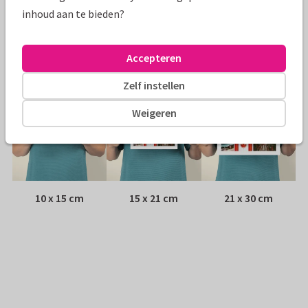
Envelop:
Geen, verzonden als ansichtkaart
inhoud aan te bieden?
Adres:
Achterop de kaart
Accepteren
Formaten
Zelf instellen
Weigeren
10 x 15 cm
15 x 21 cm
21 x 30 cm