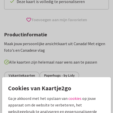
Deze kaart is volledig te personaliseren
Toevoegen aan mijn favorieten
Productinformatie
Maak jouw persoonlijke ansichtkaart uit Canada! Met eigen
foto's en Canadese vlag
Alle kaarten zijn helemaal naar wens aan te passen
Vakantiekaarten
Paperhugs - by Lidy
Cookies van Kaartje2go
Specificaties bij deze kaart
Ga je akkoord met het opslaan van
cookies
op jouw
Papiersoort:
Glans
apparaat om de website te verbeteren, het
websitegebruik te analyseren en gepersonaliseerde