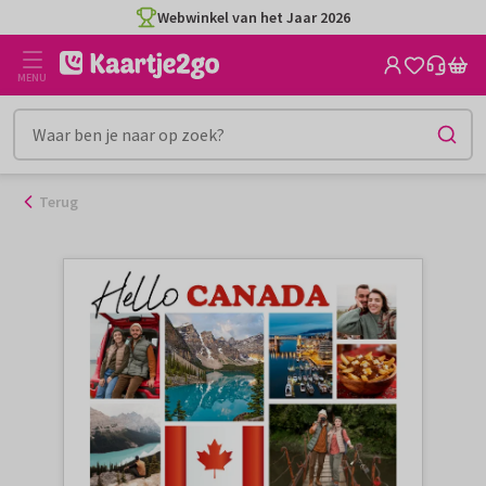
Ga
Webwinkel van het Jaar 2026
naar
de
MENU
inhoud
Terug