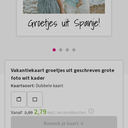
Vakantiekaart groetjes uit geschreven grote
foto wit kader
Vanaf:
€ 2,79
excl. verzendkosten
Kaartsoort
:
Dubbele kaart
2,79
Vanaf
:
2,89
excl. verzendkosten
Bewerk je kaart