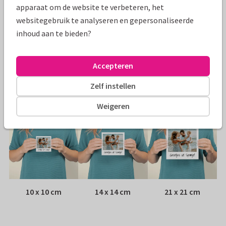
Specificaties bij deze kaart
apparaat om de website te verbeteren, het
websitegebruik te analyseren en gepersonaliseerde
Papiersoort:
Kies uit 6 luxe papiersoorten
inhoud aan te bieden?
Envelop:
Witte vensterenvelop
Accepteren
Adres:
Achterop de kaart
Zelf instellen
Formaten
Weigeren
10 x 10 cm
14 x 14 cm
21 x 21 cm