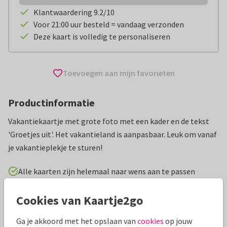
Klantwaardering 9.2/10
Voor 21:00 uur besteld = vandaag verzonden
Deze kaart is volledig te personaliseren
Toevoegen aan mijn favorieten
Productinformatie
Vakantiekaartje met grote foto met een kader en de tekst
'Groetjes uit'. Het vakantieland is aanpasbaar. Leuk om vanaf
je vakantieplekje te sturen!
Alle kaarten zijn helemaal naar wens aan te passen
Cookies van Kaartje2go
Vakantiekaarten
Tirza
Spanje
Groeten uit...
Ga je akkoord met het opslaan van
cookies
op jouw