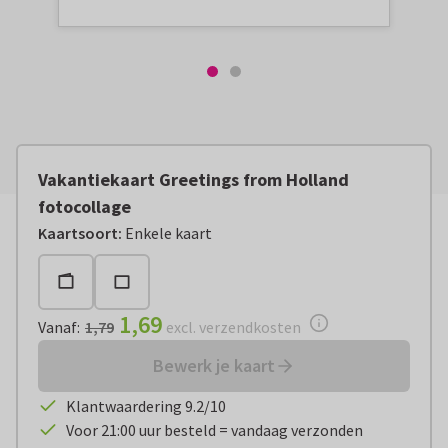
Vakantiekaart Greetings from Holland
fotocollage
Vanaf:
€ 1,69
excl. verzendkosten
Kaartsoort
:
Enkele kaart
1,69
Vanaf
:
1,79
excl. verzendkosten
Bewerk je kaart
Klantwaardering 9.2/10
Voor 21:00 uur besteld = vandaag verzonden