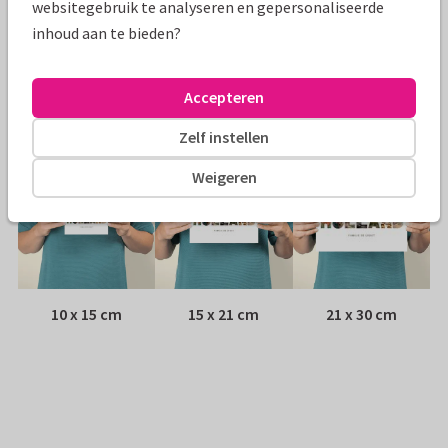
websitegebruik te analyseren en gepersonaliseerde
inhoud aan te bieden?
Envelop:
Geen, verzonden als ansichtkaart
Adres:
Achterop de kaart
Accepteren
Formaten
Zelf instellen
Weigeren
10 x 15 cm
15 x 21 cm
21 x 30 cm