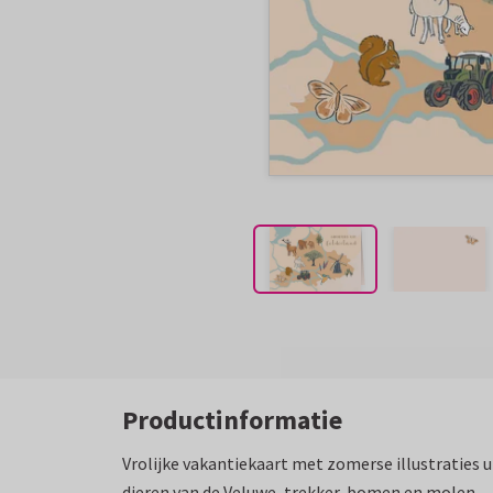
Productinformatie
Vrolijke vakantiekaart met zomerse illustraties u
dieren van de Veluwe, trekker, bomen en molen