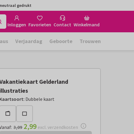
neutraal gedrukt
Inloggen
Favorieten
Contact
Winkelmand
aus
Verjaardag
Geboorte
Trouwen
Vakantiekaart Gelderland
illustraties
Vanaf:
€ 2,99
excl. verzendkosten
Kaartsoort
:
Dubbele kaart
2,99
Vanaf
:
3,09
excl. verzendkosten