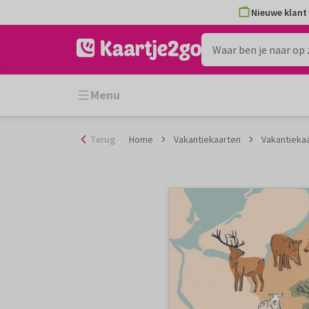
Ga
Nieuwe klant 
naar
de
inhoud
Menu
Terug
Home
Vakantiekaarten
Vakantiekaa