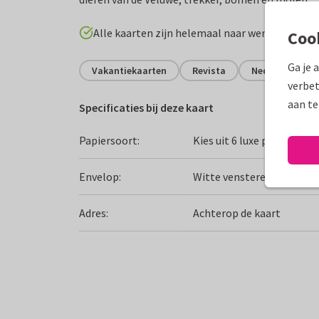
Alle kaarten zijn helemaal naar wens aan te p
Coo
Ga je 
Vakantiekaarten
Revista
Nederland
verbet
aan te
Specificaties bij deze kaart
Papiersoort:
Kies uit 6 luxe papiersoor
Envelop:
Witte vensterenvelop
Adres:
Achterop de kaart