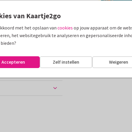
assen
kies van Kaartje2go
akkoord met het opslaan van
cookies
op jouw apparaat om de webs
Groeten uit...
eren, het websitegebruik te analyseren en gepersonaliseerde inh
10 x 15 cm
 bieden?
ten
Accepteren
Zelf instellen
Weigeren