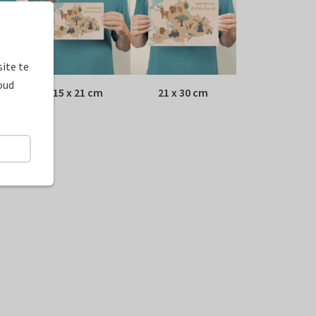
ite te
oud
15 x 21 cm
21 x 30 cm