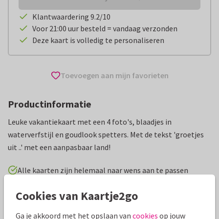
Klantwaardering 9.2/10
Voor 21:00 uur besteld = vandaag verzonden
Deze kaart is volledig te personaliseren
Toevoegen aan mijn favorieten
Productinformatie
Leuke vakantiekaart met een 4 foto's, blaadjes in
waterverfstijl en goudlook spetters. Met de tekst 'groetjes
uit ..' met een aanpasbaar land!
Alle kaarten zijn helemaal naar wens aan te passen
Cookies van Kaartje2go
Vakantiekaarten
Manique
Italië
Groeten uit...
Ga je akkoord met het opslaan van
cookies
op jouw