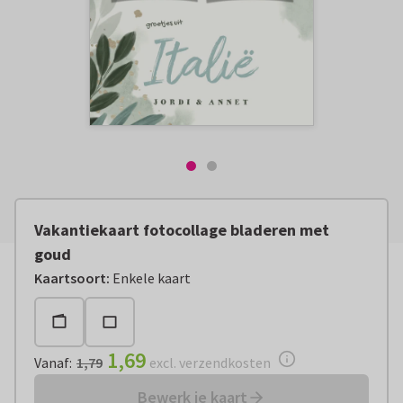
Vakantiekaart fotocollage bladeren met
goud
Vanaf:
€ 1,69
excl. verzendkosten
Kaartsoort
:
Enkele kaart
1,69
Vanaf
:
1,79
excl. verzendkosten
Bewerk je kaart