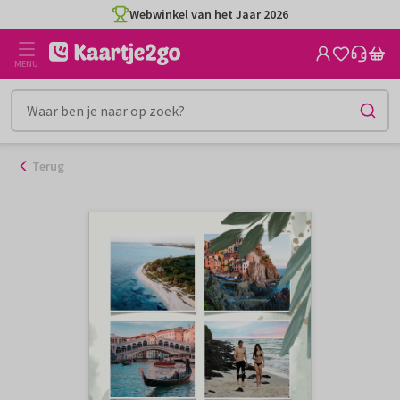
Ga
Webwinkel van het Jaar 2026
naar
de
MENU
inhoud
Terug