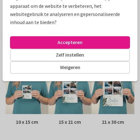
Specificaties bij deze kaart
apparaat om de website te verbeteren, het
websitegebruik te analyseren en gepersonaliseerde
Papiersoort:
Glans
inhoud aan te bieden?
Envelop:
Geen, verzonden als ansichtkaart
Accepteren
Adres:
Achterop de kaart
Zelf instellen
Formaten
Weigeren
10 x 15 cm
15 x 21 cm
21 x 30 cm