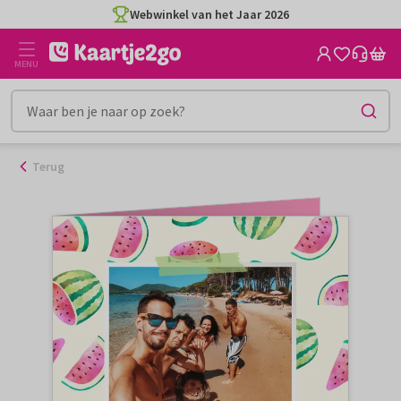
Ga
Webwinkel van het Jaar 2026
naar
de
MENU
inhoud
Terug