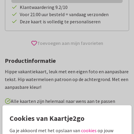
Klantwaardering 9.2/10
Voor 21:00 uur besteld = vandaag verzonden
Deze kaart is volledig te personaliseren
Toevoegen aan mijn favorieten
Productinformatie
Hippe vakantiekaart, leuk met een eigen foto en aanpasbare
tekst. Hip watermeloen patroon op de achtergrond. Met een
aanpasbare kleur!
Alle kaarten zijn helemaal naar wens aan te passen
Cookies van Kaartje2go
Vakantiekaarten
Manique
Groeten uit...
Ga je akkoord met het opslaan van
cookies
op jouw