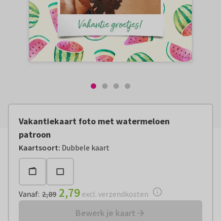
Vakantiekaart foto met watermeloen
patroon
Vanaf:
€ 2,79
excl. verzendkosten
Kaartsoort
:
Dubbele kaart
2,79
Vanaf
:
2,89
excl. verzendkosten
Bewerk je kaart