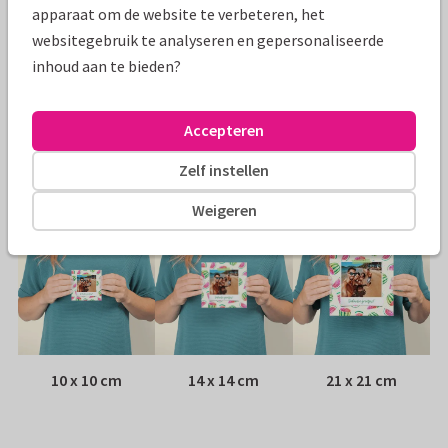
Specificaties bij deze kaart
apparaat om de website te verbeteren, het
websitegebruik te analyseren en gepersonaliseerde
Papiersoort:
Kies uit 6 luxe papiersoorten
inhoud aan te bieden?
Envelop:
Witte vensterenvelop
Accepteren
Adres:
Achterop de kaart
Zelf instellen
Formaten
Weigeren
10 x 10 cm
14 x 14 cm
21 x 21 cm