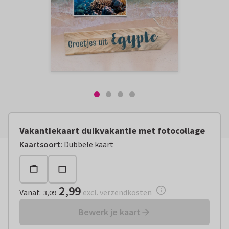
Vakantiekaart duikvakantie met fotocollage
Vanaf:
€ 2,99
excl. verzendkosten
Kaartsoort
:
Dubbele kaart
2,99
Vanaf
:
excl. verzendkosten
3,09
Bewerk je kaart