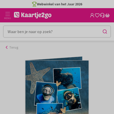
Ga
Webwinkel van het Jaar 2026
naar
de
MENU
inhoud
Terug