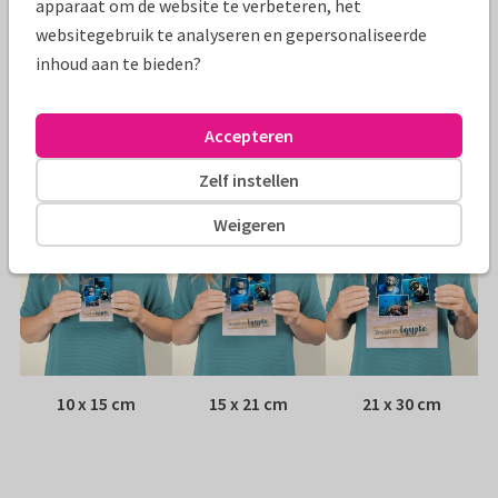
apparaat om de website te verbeteren, het
websitegebruik te analyseren en gepersonaliseerde
Papiersoort:
Kies uit 6 luxe papiersoorten
inhoud aan te bieden?
Envelop:
Witte vensterenvelop
Accepteren
Adres:
Achterop de kaart
Zelf instellen
Formaten
Weigeren
10 x 15 cm
15 x 21 cm
21 x 30 cm