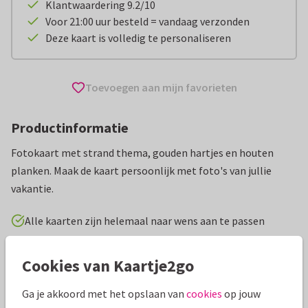
Klantwaardering 9.2/10
Voor 21:00 uur besteld = vandaag verzonden
Deze kaart is volledig te personaliseren
Toevoegen aan mijn favorieten
Productinformatie
Fotokaart met strand thema, gouden hartjes en houten
planken. Maak de kaart persoonlijk met foto's van jullie
vakantie.
Alle kaarten zijn helemaal naar wens aan te passen
Vakantiekaarten
Paperhugs - by Lidy
Cookies van Kaartje2go
Ga je akkoord met het opslaan van
cookies
op jouw
Specificaties bij deze kaart