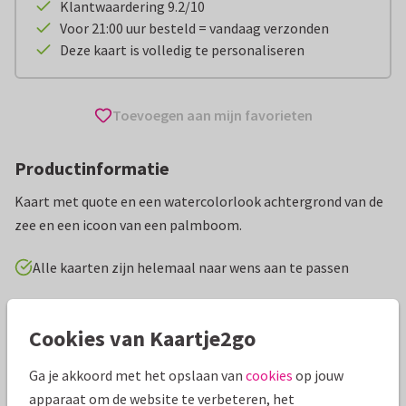
Klantwaardering 9.2/10
Voor 21:00 uur besteld = vandaag verzonden
Deze kaart is volledig te personaliseren
Toevoegen aan mijn favorieten
Productinformatie
Kaart met quote en een watercolorlook achtergrond van de
zee en een icoon van een palmboom.
Alle kaarten zijn helemaal naar wens aan te passen
Vakantiekaarten
Wilma Wolf-Potkamp
Fijne vakantie
Cookies van Kaartje2go
Specificaties bij deze kaart
Ga je akkoord met het opslaan van
cookies
op jouw
apparaat om de website te verbeteren, het