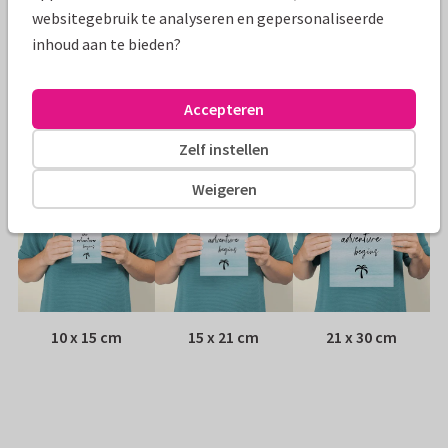
Papiersoort:
Glans
websitegebruik te analyseren en gepersonaliseerde
inhoud aan te bieden?
Envelop:
Geen, verzonden als ansichtkaart
Adres:
Achterop de kaart
Accepteren
Formaten
Zelf instellen
Weigeren
10 x 15 cm
15 x 21 cm
21 x 30 cm