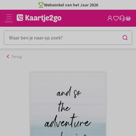
Ga
Webwinkel van het Jaar 2026
naar
de
MENU
inhoud
Terug