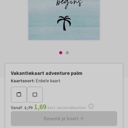
Vakantiekaart adventure palm
Vanaf:
€ 1,69
excl. verzendkosten
Kaartsoort
:
Enkele kaart
1,69
Vanaf
:
1,79
excl. verzendkosten
Bewerk je kaart