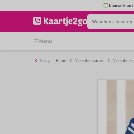
Ga
Nieuwe klant 
naar
de
inhoud
Menu
Terug
Home
Vakantiekaarten
Vakantie ka