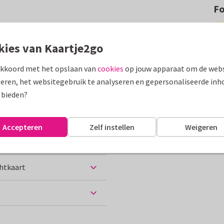
F
auwe schelp. De tekst kan
kies van Kaartje2go
assen
akkoord met het opslaan van
cookies
op jouw apparaat om de webs
eren, het websitegebruik te analyseren en gepersonaliseerde inh
ijne vakantie
 bieden?
Accepteren
Zelf instellen
Weigeren
chtkaart