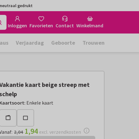
neutraal gedrukt
Inloggen
Favorieten
Contact
Winkelmand
aus
Verjaardag
Geboorte
Trouwen
Vakantie kaart beige streep met
schelp
Vanaf:
€ 1,94
excl. verzendkosten
Kaartsoort
:
Enkele kaart
1,94
Vanaf
:
2,04
excl. verzendkosten