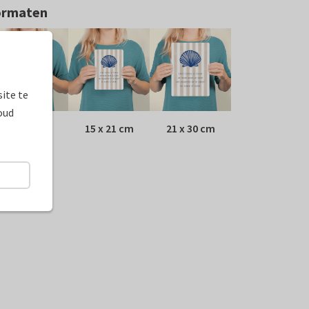
ormaten
ite te
oud
10 x 15 cm
15 x 21 cm
21 x 30 cm