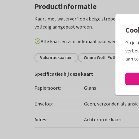
Productinformatie
Kaart met waterverflook beige strepen en een bl
volledig aangepast worden.
Coo
Alle kaarten zijn helemaal naar wens aan te p
Ga je 
verbet
Vakantiekaarten
Wilma Wolf-Potkamp
F
aan te
Specificaties bij deze kaart
Papiersoort:
Glans
Envelop:
Geen, verzonden als ansi
Adres:
Achterop de kaart