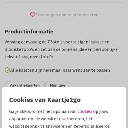
Toevoegen aan mijn favorieten
Productinformatie
Vervang eenvoudig de 7 foto's voor je eigen leukste en
mooiste foto's en zet aan de binnenzijde een persoonlijke
tekst of nog meer foto's.
Alle kaarten zijn helemaal naar wens aan te passen
Vakantiekaarten
Manique
Cookies van Kaartje2go
Specificaties bij deze kaart
Ga je akkoord met het opslaan van
cookies
op jouw
Papiersoort:
Kies uit 6 luxe papiersoorten
apparaat om de website te verbeteren, het
websitegebruik te analyseren en gepersonaliseerde