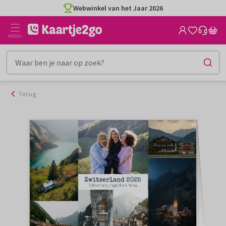
Ga
Webwinkel van het Jaar 2026
naar
de
MENU
inhoud
Terug