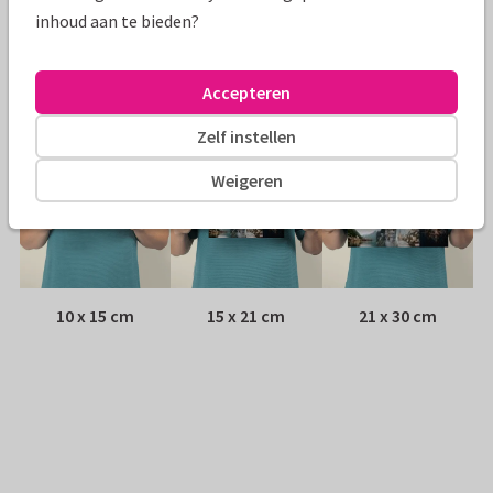
Envelop:
Witte vensterenvelop
inhoud aan te bieden?
Adres:
Achterop de kaart
Accepteren
Formaten
Zelf instellen
Weigeren
10 x 15 cm
15 x 21 cm
21 x 30 cm