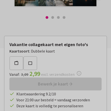
Vakantie collagekaart met eigen foto's
Vanaf:
€ 2,99
excl. verzendkosten
Kaartsoort
:
Dubbele kaart
2,99
Vanaf
:
3,09
excl. verzendkosten
Bewerk je kaart
Klantwaardering 9.2/10
Voor 21:00 uur besteld = vandaag verzonden
Deze kaart is volledig te personaliseren